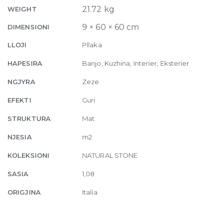
10mm
21.72 kg
WEIGHT
60
9 × 60 × 60 cm
DIMENSIONI
x
60
LLOJI
Pllaka
quantity
HAPESIRA
Banjo, Kuzhina, Interier, Eksterier
NGJYRA
Zeze
EFEKTI
Guri
STRUKTURA
Mat
NJESIA
m2
KOLEKSIONI
NATURAL STONE
SASIA
1,08
ORIGJINA
Italia