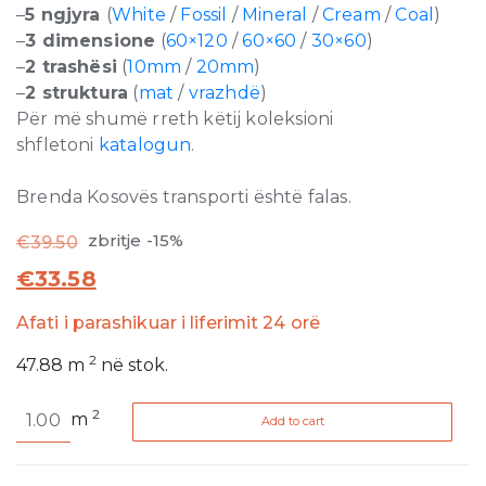
–
5 ngjyra
(
White
/
Fossil
/
Mineral
/
Cream
/
Coal
)
–
3 dimensione
(
60×120
/
60×60
/
30×60
)
–
2 trashësi
(
10mm
/
20mm
)
–
2 struktura
(
mat
/
vrazhdë
)
Për më shumë rreth këtij koleksioni
shfletoni
katalogun
.
Brenda Kosovës transporti është falas.
zbritje -15%
€
39.50
€
33.58
Afati i parashikuar i liferimit 24 orë
2
47.88
m
në stok.
Natural
2
m
Add to cart
Stone
Coal
Matte