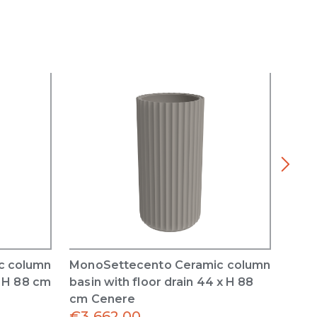
c column
MonoSettecento Ceramic column
Play
x H 88 cm
basin with floor drain 44 x H 88
x 42
cm Cenere
€
3,662.00
€
51