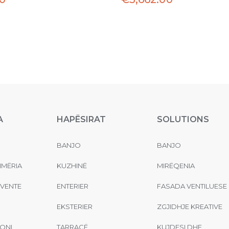
A
HAPËSIRAT
SOLUTIONS
BANJO
BANJO
MËRIA
KUZHINË
MIRËQENIA
EVENTE
ENTERIER
FASADA VENTILUESE
EKSTERIER
ZGJIDHJE KREATIVE
ONI
TARRACË
KUJDESI DHE