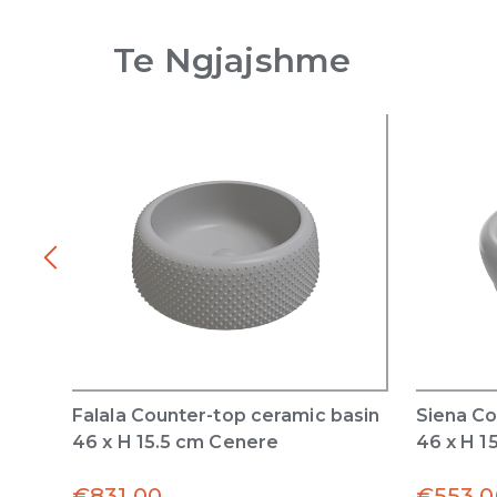
Te Ngjajshme
Falala Counter-top ceramic basin
Siena Co
46 x H 15.5 cm Cenere
46 x H 1
€
831.00
€
553.0