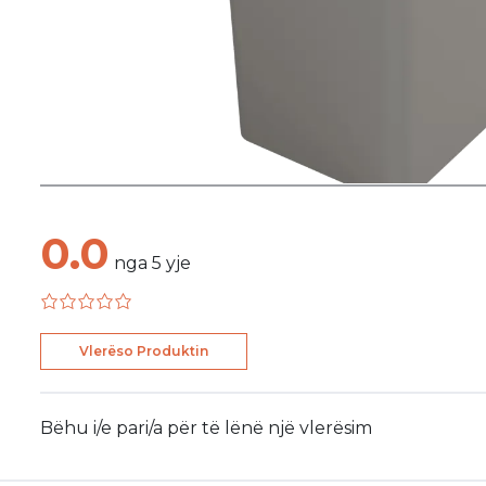
0.0
nga
5
yje
Vlerëso Produktin
Bëhu i/e pari/a për të lënë një vlerësim