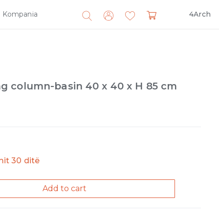
Kompania
4Arch
Search
for:
 column-basin 40 x 40 x H 85 cm
imit 30 ditë
Add to cart