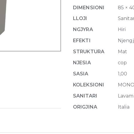
40
DIMENSIONI
85 × 4
x
40
LLOJI
Sanitar
x
NGJYRA
Hiri
H
85
EFEKTI
Njeng
cm
STRUKTURA
Mat
Cenere
quantity
NJESIA
cop
SASIA
1,00
KOLEKSIONI
MONO
SANITARI
Lavam
ORIGJINA
Italia