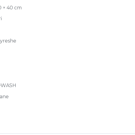
0 × 40 cm
i
jyreshe
WASH
ane