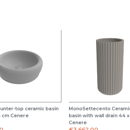
unter-top ceramic basin
MonoSettecento Cerami
5 cm Cenere
basin with wall drain 44 
Cenere
0
€
3,662.00