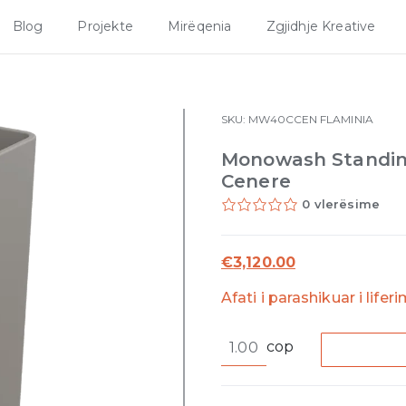
Blog
Projekte
Mirëqenia
Zgjidhje Kreative
SKU:
MW40CCEN
FLAMINIA
Monowash Standing
Cenere
0 vlerësime
€
3,120.00
Afati i parashikuar i lifer
Monowash
cop
Standing
column-
basin