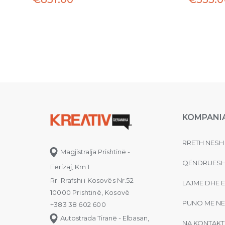
KOMPANI
RRETH NESH
Magjistralja Prishtinë -
QËNDRUESH
Ferizaj, Km 1
Rr. Rrafshi i Kosovës Nr.52
LAJME DHE 
10000 Prishtinë, Kosovë
PUNO ME NE
+383 38 602 600
Autostrada Tiranë - Elbasan,
NA KONTAKT