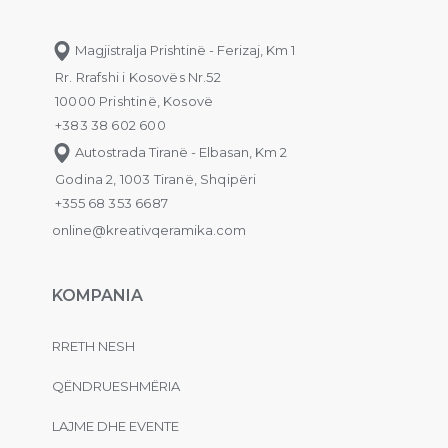
Magjistralja Prishtinë - Ferizaj, Km 1
Rr. Rrafshi i Kosovës Nr.52
10000 Prishtinë, Kosovë
+383 38 602 600
Autostrada Tiranë - Elbasan, Km 2
Godina 2, 1003 Tiranë, Shqipëri
+355 68 353 6687
online@kreativqeramika.com
KOMPANIA
RRETH NESH
QËNDRUESHMËRIA
LAJME DHE EVENTE