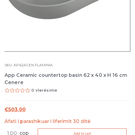
SKU:
AP62ACEN
FLAMINIA
App Ceramic countertop basin 62 x 40 x H 16 cm
Cenere
0 vlerësime
€
503.00
Afati i parashikuar i liferimit 30 ditë
App
cop
Add to cart
Ceramic