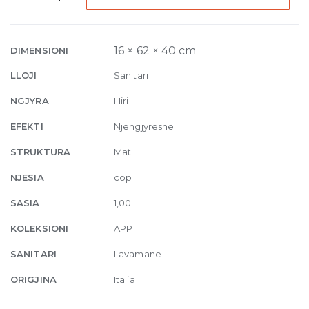
countertop
basin
62
16 × 62 × 40 cm
DIMENSIONI
x
LLOJI
Sanitari
40
x
NGJYRA
Hiri
H
EFEKTI
Njengjyreshe
16
cm
STRUKTURA
Mat
Cenere
NJESIA
cop
quantity
SASIA
1,00
KOLEKSIONI
APP
SANITARI
Lavamane
ORIGJINA
Italia