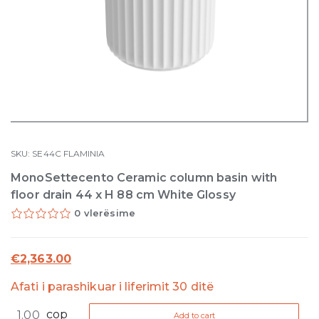
SKU:
SE44C
FLAMINIA
MonoSettecento Ceramic column basin with
floor drain 44 x H 88 cm White Glossy
0 vlerësime
€
2,363.00
Afati i parashikuar i liferimit 30 ditë
MonoSettecento
cop
Add to cart
Ceramic