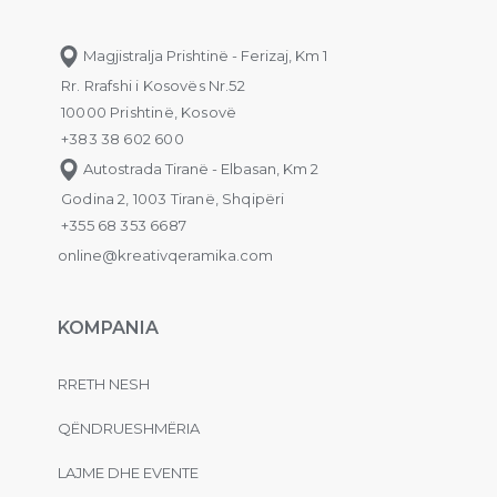
Magjistralja Prishtinë - Ferizaj, Km 1
Rr. Rrafshi i Kosovës Nr.52
10000 Prishtinë, Kosovë
+383 38 602 600
Autostrada Tiranë - Elbasan, Km 2
Godina 2, 1003 Tiranë, Shqipëri
+355 68 353 6687
online@kreativqeramika.com
KOMPANIA
RRETH NESH
QËNDRUESHMËRIA
LAJME DHE EVENTE