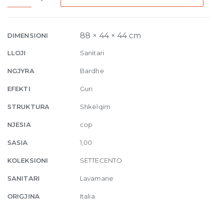
column
basin
with
88 × 44 × 44 cm
DIMENSIONI
floor
LLOJI
Sanitari
drain
44
NGJYRA
Bardhe
x
EFEKTI
Guri
H
88
STRUKTURA
Shkelqim
cm
NJESIA
cop
White
Glossy
SASIA
1,00
quantity
KOLEKSIONI
SETTECENTO
SANITARI
Lavamane
ORIGJINA
Italia