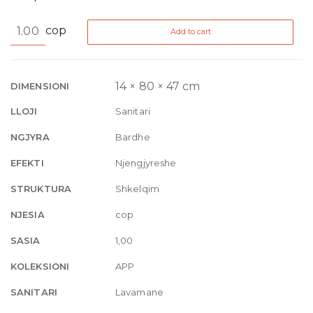
App
cop
Add to cart
Ceramic
countertop/wall
hung
basin
14 × 80 × 47 cm
DIMENSIONI
80
LLOJI
Sanitari
x
47
NGJYRA
Bardhe
x
EFEKTI
Njengjyreshe
H
14
STRUKTURA
Shkelqim
cm
NJESIA
cop
White
Glossy
SASIA
1,00
quantity
KOLEKSIONI
APP
SANITARI
Lavamane