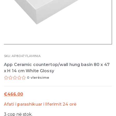
SKU:
AP8047
FLAMINIA
App Ceramic countertop/wall hung basin 80 x 47
x H 14 cm White Glossy
0 vlerësime
€
466.00
Afati i parashikuar i liferimit 24 orë
3
cop
në stok.