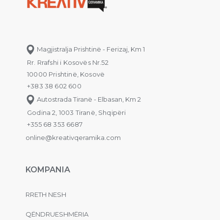
Magjistralja Prishtinë - Ferizaj, Km 1
Rr. Rrafshi i Kosovës Nr.52
10000 Prishtinë, Kosovë
+383 38 602 600
Autostrada Tiranë - Elbasan, Km 2
Godina 2, 1003 Tiranë, Shqipëri
+355 68 353 6687
online@kreativqeramika.com
KOMPANIA
RRETH NESH
QËNDRUESHMËRIA