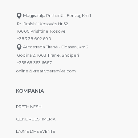
Magjistralja Prishtinë - Ferizaj, Km 1
Rr. Rrafshi i Kosovës Nr.52
10000 Prishtinë, Kosovë
+383 38 602 600
Autostrada Tiranë - Elbasan, Km 2
Godina 2, 1003 Tiranë, Shqipëri
+355 68 353 6687
online@kreativqeramika.com
KOMPANIA
RRETH NESH
QËNDRUESHMËRIA
LAJME DHE EVENTE