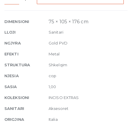
mounted
tumbler
holder
75 × 105 × 176 cm
DIMENSIONI
246
LLOJI
Sanitari
Gold
PVD
NGJYRA
Gold PVD
quantity
EFEKTI
Metal
STRUKTURA
Shkelqim
NJESIA
cop
SASIA
1,00
KOLEKSIONI
INCISO EXTRAS
SANITARI
Aksesoret
ORIGJINA
Italia