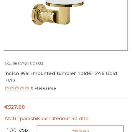
SKU:
58507/246
GESSI
Inciso Wall-mounted tumbler holder 246 Gold
PVD
0 vlerësime
€
527.00
Afati i parashikuar i liferimit 30 ditë
Inciso
cop
Add to cart
Wall-