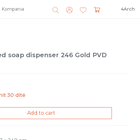
Kompania
4Arch
Search
for:
ed soap dispenser 246 Gold PVD
imit 30 ditë
Add to cart