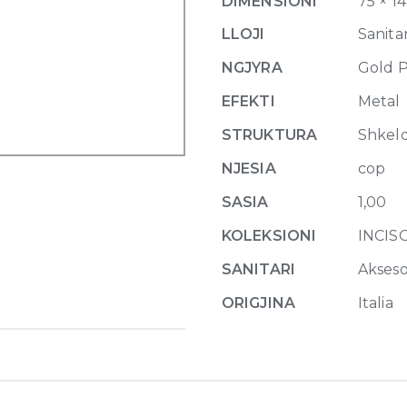
DIMENSIONI
75 × 1
246
Gold
LLOJI
Sanitar
PVD
NGJYRA
Gold 
quantity
EFEKTI
Metal
STRUKTURA
Shkel
NJESIA
cop
SASIA
1,00
KOLEKSIONI
INCIS
SANITARI
Akseso
ORIGJINA
Italia