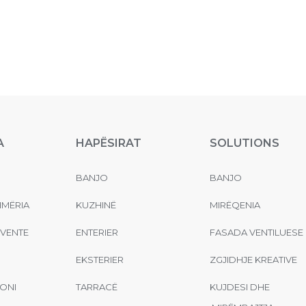
A
HAPËSIRAT
SOLUTIONS
BANJO
BANJO
MËRIA
KUZHINË
MIRËQENIA
EVENTE
ENTERIER
FASADA VENTILUESE
EKSTERIER
ZGJIDHJE KREATIVE
ONI
TARRACË
KUJDESI DHE