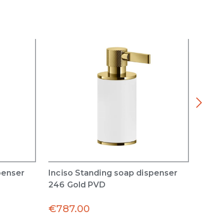
penser
Inciso Standing soap dispenser
Inci
246 Gold PVD
246 
€
787.00
€
36