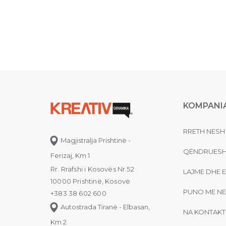
KOMPANI
RRETH NESH
Magjistralja Prishtinë -
QËNDRUESH
Ferizaj, Km 1
Rr. Rrafshi i Kosovës Nr.52
LAJME DHE 
10000 Prishtinë, Kosovë
PUNO ME NE
+383 38 602 600
Autostrada Tiranë - Elbasan,
NA KONTAKT
Km 2