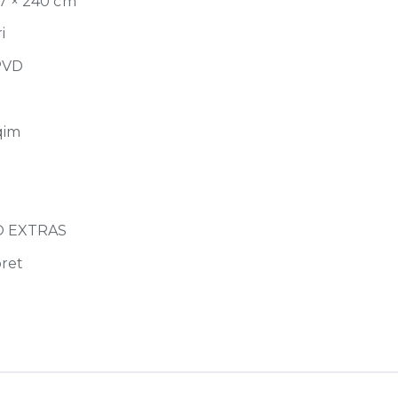
47 × 240 cm
i
PVD
qim
O EXTRAS
ret