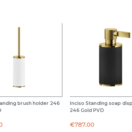
tanding brush holder 246
Inciso Standing soap dis
D
246 Gold PVD
0
€
787.00