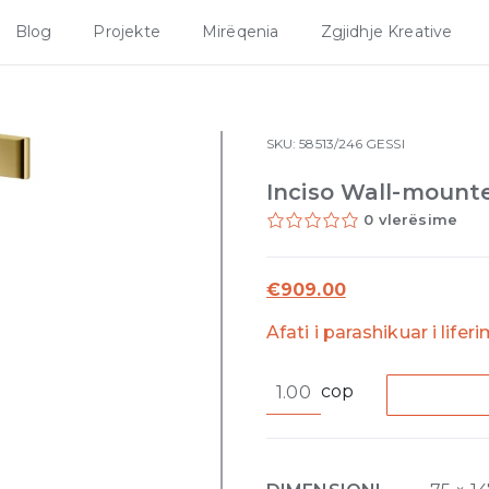
Blog
Projekte
Mirëqenia
Zgjidhje Kreative
SKU:
58513/246
GESSI
Inciso Wall-mount
0 vlerësime
€
909.00
Afati i parashikuar i lifer
Inciso
cop
Wall-
mounted
soap
dispenser