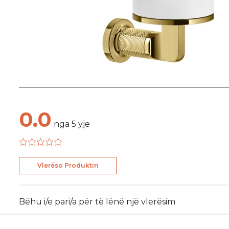
0.0
nga
5
yje
Vlerëso Produktin
Bëhu i/e pari/a për të lënë një vlerësim