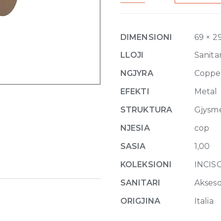
mounted
robe
hook
DIMENSIONI
69 × 2
708
Copper
LLOJI
Sanitar
Brushed
NGJYRA
Coppe
PVD
quantity
EFEKTI
Metal
STRUKTURA
Gjysm
NJESIA
cop
SASIA
1,00
KOLEKSIONI
INCIS
SANITARI
Akseso
ORIGJINA
Italia