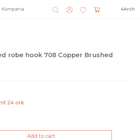
Kompania
4Arch
Search
for:
ed robe hook 708 Copper Brushed
imit 24 orë
Add to cart