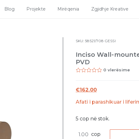
Blog
Projekte
Mirëqenia
Zgjidhje Kreative
SKU:
58521/708
GESSI
Inciso Wall-mount
PVD
0 vlerësime
€
162.00
Afati i parashikuar i lifer
5
cop
në stok.
Inciso
cop
Wall-