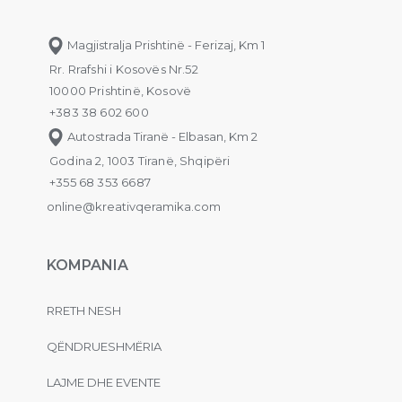
Magjistralja Prishtinë - Ferizaj, Km 1
Rr. Rrafshi i Kosovës Nr.52
10000 Prishtinë, Kosovë
+383 38 602 600
Autostrada Tiranë - Elbasan, Km 2
Godina 2, 1003 Tiranë, Shqipëri
+355 68 353 6687
online@kreativqeramika.com
KOMPANIA
RRETH NESH
QËNDRUESHMËRIA
LAJME DHE EVENTE