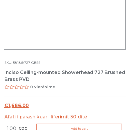
SKU:
58186/727
GESSI
Inciso Ceiling-mounted Showerhead 727 Brushed
Brass PVD
0 vlerësime
€
1,686.00
Afati i parashikuar i liferimit 30 ditë
Inciso
cop
Add to cart
Ceiling-