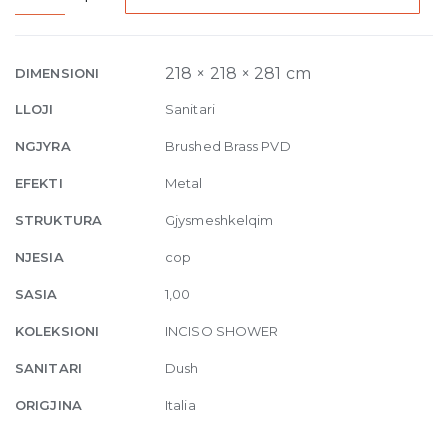
mounted
Showerhead
727
218 × 218 × 281 cm
DIMENSIONI
Brushed
LLOJI
Sanitari
Brass
PVD
NGJYRA
Brushed Brass PVD
quantity
EFEKTI
Metal
STRUKTURA
Gjysmeshkelqim
NJESIA
cop
SASIA
1,00
KOLEKSIONI
INCISO SHOWER
SANITARI
Dush
ORIGJINA
Italia