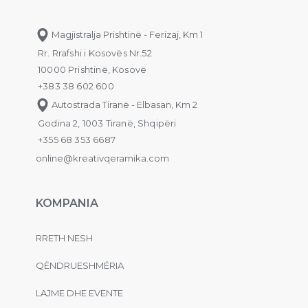
Magjistralja Prishtinë - Ferizaj, Km 1
Rr. Rrafshi i Kosovës Nr.52
10000 Prishtinë, Kosovë
+383 38 602 600
Autostrada Tiranë - Elbasan, Km 2
Godina 2, 1003 Tiranë, Shqipëri
+355 68 353 6687
online@kreativqeramika.com
KOMPANIA
RRETH NESH
QËNDRUESHMËRIA
LAJME DHE EVENTE