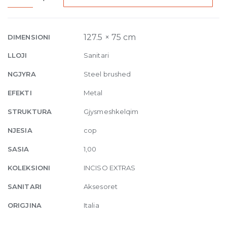
Wall-
mounted
soap
127.5 × 75 cm
DIMENSIONI
holder
LLOJI
Sanitari
239
Steel
NGJYRA
Steel brushed
brushed
EFEKTI
Metal
quantity
STRUKTURA
Gjysmeshkelqim
NJESIA
cop
SASIA
1,00
KOLEKSIONI
INCISO EXTRAS
SANITARI
Aksesoret
ORIGJINA
Italia