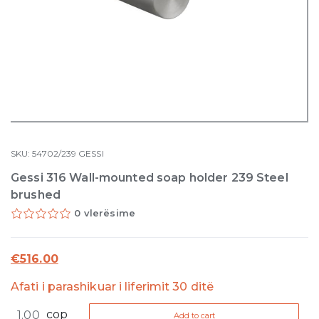
SKU:
54702/239
GESSI
Gessi 316 Wall-mounted soap holder 239 Steel
brushed
0 vlerësime
€
516.00
Afati i parashikuar i liferimit 30 ditë
Gessi
cop
Add to cart
316