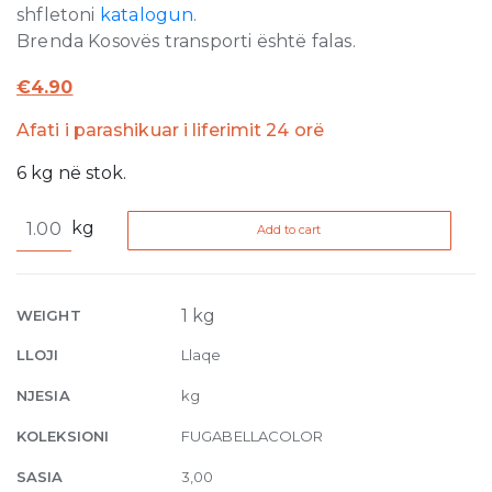
shfletoni
katalogun
.
Brenda Kosovës transporti është falas.
€
4.90
Afati i parashikuar i liferimit 24 orë
6
kg
në stok.
Fugabella
kg
Add to cart
Color
17
3kg
quantity
1 kg
WEIGHT
LLOJI
Llaqe
NJESIA
kg
KOLEKSIONI
FUGABELLACOLOR
SASIA
3,00