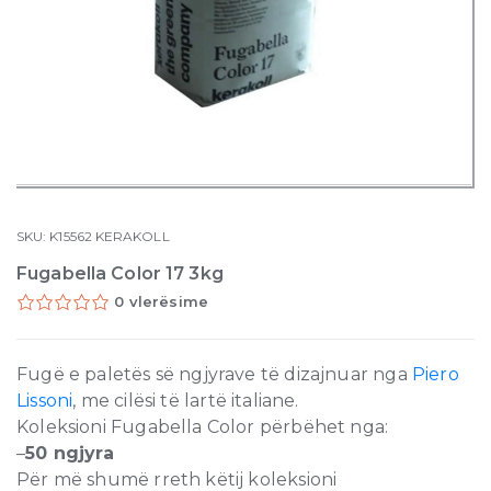
SKU:
K15562
KERAKOLL
Fugabella Color 17 3kg
0 vlerësime
Fugë e paletës së ngjyrave të dizajnuar nga
Piero
Lissoni
, me cilësi të lartë italiane.
Koleksioni Fugabella Color përbëhet nga:
–
50 ngjyra
Për më shumë rreth këtij koleksioni