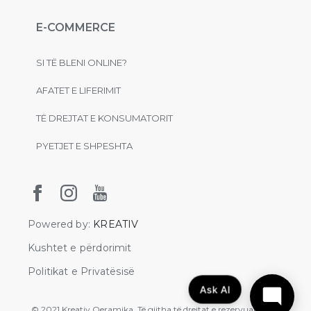
E-COMMERCE
SI TË BLENI ONLINE?
AFATET E LIFERIMIT
TË DREJTAT E KONSUMATORIT
PYETJET E SHPESHTA
Powered by:
KREATIV
Kushtet e përdorimit
Politikat e Privatësisë
Ask AI
© 2021 Kreativ Qeramika. Të gjitha të drejtat e rezervuara