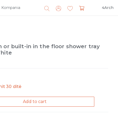
Kompania
4Arch
Search
for:
or built-in in the floor shower tray
hite
imit 30 ditë
Add to cart