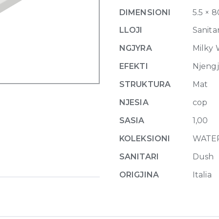
or
DIMENSIONI
5.5 × 
built-
in
LLOJI
Sanitar
in
NGJYRA
Milky 
the
floor
EFEKTI
Njeng
shower
STRUKTURA
Mat
tray
80
NJESIA
cop
x
SASIA
1,00
80
cm
KOLEKSIONI
WATE
Milky
SANITARI
Dush
White
quantity
ORIGJINA
Italia