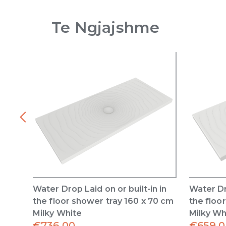
Te Ngjajshme
Water Drop Laid on or built-in in
Water Dro
the floor shower tray 160 x 70 cm
the floo
Milky White
Milky Wh
€
736.00
€
659.