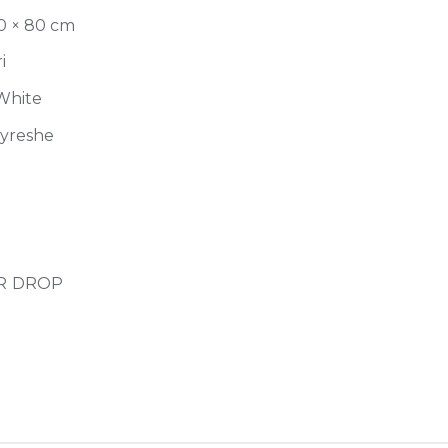
80 × 80 cm
i
White
jyreshe
R DROP