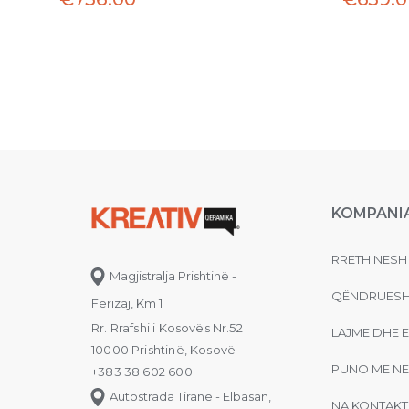
KOMPANI
RRETH NESH
Magjistralja Prishtinë -
QËNDRUESH
Ferizaj, Km 1
Rr. Rrafshi i Kosovës Nr.52
LAJME DHE 
10000 Prishtinë, Kosovë
PUNO ME NE
+383 38 602 600
Autostrada Tiranë - Elbasan,
NA KONTAKT