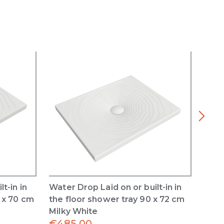
t-in in
Water Drop Laid on or built-in in
Wate
0 x 70 cm
the floor shower tray 90 x 72 cm
the 
Milky White
Milk
€
485.00
€
81