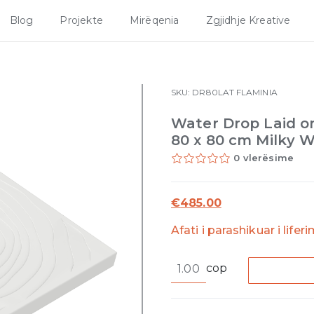
Blog
Projekte
Mirëqenia
Zgjidhje Kreative
SKU:
DR80LAT
FLAMINIA
Water Drop Laid on 
80 x 80 cm Milky W
0 vlerësime
€
485.00
Afati i parashikuar i lifer
Water
cop
Drop
Laid
on