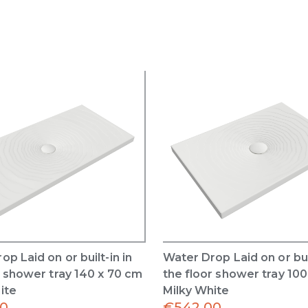
p Laid on or built-in in
Water Drop Laid on or buil
r shower tray 140 x 70 cm
the floor shower tray 10
ite
Milky White
00
€
542.00