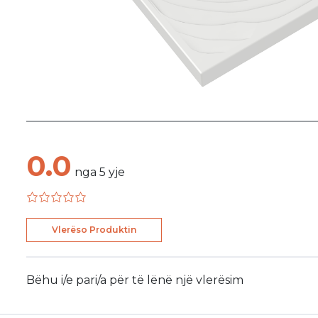
0.0
nga
5
yje
Vlerëso Produktin
Bëhu i/e pari/a për të lënë një vlerësim