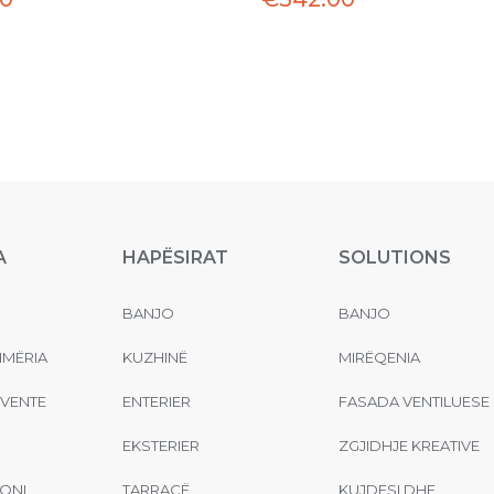
A
HAPËSIRAT
SOLUTIONS
BANJO
BANJO
MËRIA
KUZHINË
MIRËQENIA
EVENTE
ENTERIER
FASADA VENTILUESE
EKSTERIER
ZGJIDHJE KREATIVE
ONI
TARRACË
KUJDESI DHE