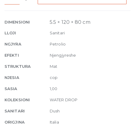
Laid
on
or
5.5 × 120 × 80 cm
DIMENSIONI
built-
LLOJI
Sanitari
in
in
NGJYRA
Petrolio
the
EFEKTI
Njengjyreshe
floor
shower
STRUKTURA
Mat
tray
NJESIA
cop
120
x
SASIA
1,00
80
KOLEKSIONI
WATER DROP
cm
Petrolio
SANITARI
Dush
quantity
ORIGJINA
Italia