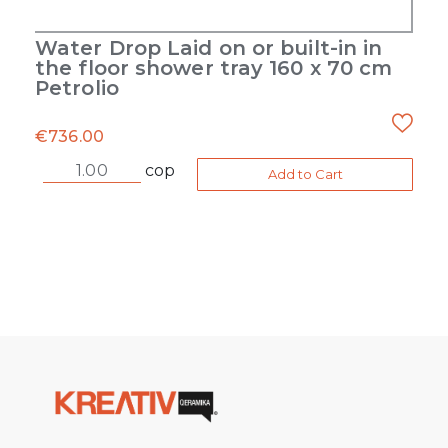
Water Drop Laid on or built-in in
the floor shower tray 160 x 70 cm
Petrolio
€
736.00
cop
Add to Cart