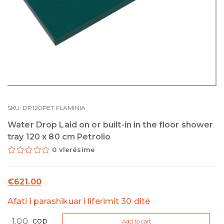
SKU:
DR120PET
FLAMINIA
Water Drop Laid on or built-in in the floor shower
tray 120 x 80 cm Petrolio
0 vlerësime
€
621.00
Afati i parashikuar i liferimit 30 ditë
Water
cop
Add to cart
Drop