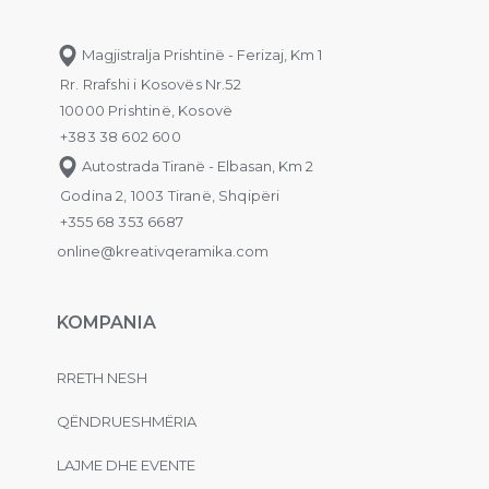
Magjistralja Prishtinë - Ferizaj, Km 1
Rr. Rrafshi i Kosovës Nr.52
10000 Prishtinë, Kosovë
+383 38 602 600
Autostrada Tiranë - Elbasan, Km 2
Godina 2, 1003 Tiranë, Shqipëri
+355 68 353 6687
online@kreativqeramika.com
KOMPANIA
RRETH NESH
QËNDRUESHMËRIA
LAJME DHE EVENTE