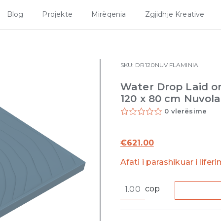
Blog
Projekte
Mirëqenia
Zgjidhje Kreative
SKU:
DR120NUV
FLAMINIA
Water Drop Laid on 
120 x 80 cm Nuvola
0 vlerësime
€
621.00
Afati i parashikuar i lifer
Water
cop
Drop
Laid
on