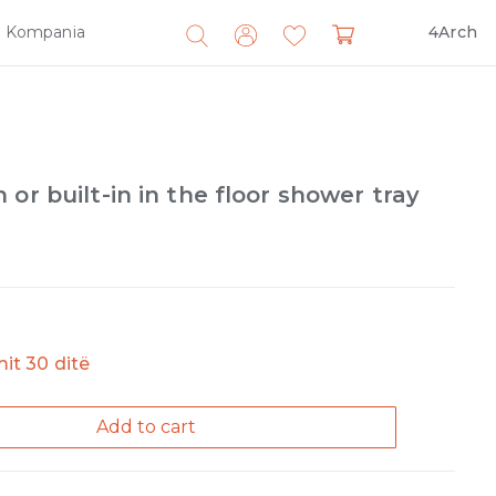
Kompania
4Arch
Search
for:
or built-in in the floor shower tray
imit 30 ditë
Add to cart