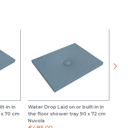
t-in in
Water Drop Laid on or built-in in
Wate
0 x 70 cm
the floor shower tray 90 x 72 cm
the 
Nuvola
Nuvo
€
485.00
€
81