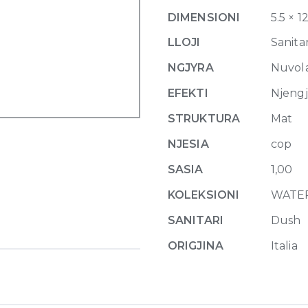
or
DIMENSIONI
5.5 × 
built-
in
LLOJI
Sanitar
in
NGJYRA
Nuvol
the
floor
EFEKTI
Njeng
shower
STRUKTURA
Mat
tray
120
NJESIA
cop
x
SASIA
1,00
80
cm
KOLEKSIONI
WATE
Nuvola
SANITARI
Dush
quantity
ORIGJINA
Italia