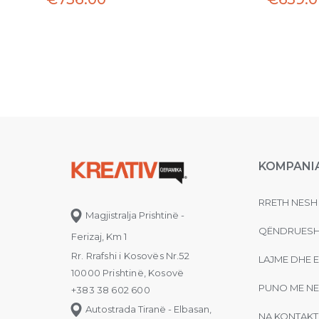
KOMPANI
RRETH NESH
Magjistralja Prishtinë -
QËNDRUESH
Ferizaj, Km 1
Rr. Rrafshi i Kosovës Nr.52
LAJME DHE 
10000 Prishtinë, Kosovë
PUNO ME NE
+383 38 602 600
Autostrada Tiranë - Elbasan,
NA KONTAKT