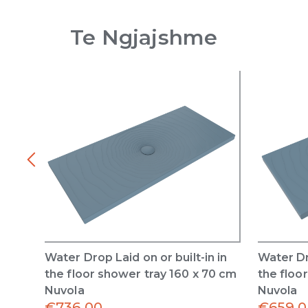
Te Ngjajshme
Water Drop Laid on or built-in in
Water Dro
the floor shower tray 160 x 70 cm
the floo
Nuvola
Nuvola
€
736.00
€
659.