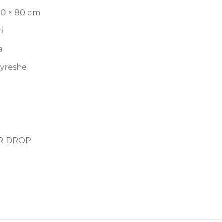
120 × 80 cm
i
a
jyreshe
R DROP