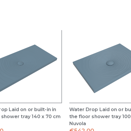
p Laid on or built-in in
Water Drop Laid on or buil
r shower tray 140 x 70 cm
the floor shower tray 10
Nuvola
00
€
542.00