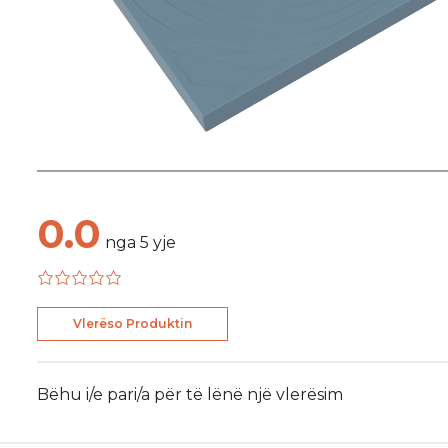
0.0
nga
5
yje
Vlerëso Produktin
Bëhu i/e pari/a për të lënë një vlerësim