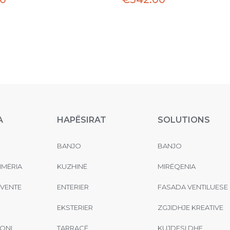
A
HAPËSIRAT
SOLUTIONS
BANJO
BANJO
MËRIA
KUZHINË
MIRËQENIA
EVENTE
ENTERIER
FASADA VENTILUESE
EKSTERIER
ZGJIDHJE KREATIVE
ONI
TARRACË
KUJDESI DHE