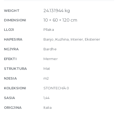
01
Matte
24.131944 kg
WEIGHT
10mm
10 × 60 × 120 cm
DIMENSIONI
60
x
LLOJI
Pllaka
120
HAPESIRA
Banjo, Kuzhina, Interier, Eksterier
quantity
NGJYRA
Bardhe
EFEKTI
Mermer
STRUKTURA
Mat
NJESIA
m2
KOLEKSIONI
STONTECH/4.0
SASIA
1,44
ORIGJINA
Italia