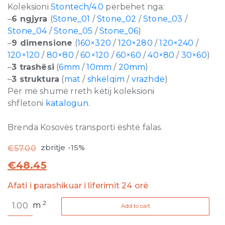
Koleksioni
Stontech/4.0
përbëhet nga:
–
6 ngjyra
(
Stone_01
/
Stone_02
/
Stone_03
/
Stone_04
/
Stone_05
/
Stone_06
)
–
9 dimensione
(
160×320
/
120×280
/
120×240
/
120×120
/
80×80
/
60×120
/
60×60
/
40×80
/
30×60
)
–
3 trashësi
(
6mm
/
10mm
/
20mm
)
–
3 struktura
(
mat
/
shkëlqim
/
vrazhdë
)
Për më shumë rreth këtij koleksioni
shfletoni
katalogun
.
Brenda Kosovës transporti është falas.
zbritje -15%
€
57.00
€
48.45
Afati i parashikuar i liferimit 24 orë
Stontech
2
m
Add to cart
4.0
Stone