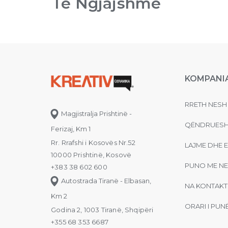
Te Ngjajshme
KOMPANI
RRETH NESH
Magjistralja Prishtinë -
QËNDRUESH
Ferizaj, Km 1
Rr. Rrafshi i Kosovës Nr.52
LAJME DHE 
10000 Prishtinë, Kosovë
PUNO ME NE
+383 38 602 600
Autostrada Tiranë - Elbasan,
NA KONTAKT
Km 2
ORARI I PUN
Godina 2, 1003 Tiranë, Shqipëri
+355 68 353 6687