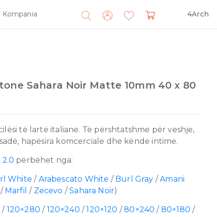
Kompania
4Arch
Search
for:
tone Sahara Noir Matte 10mm 40 x 80
lësi të lartë italiane. Të përshtatshme për veshje,
fasadë, hapësira komcerciale dhe kënde intime.
 2.0
përbëhet nga:
rl White
/
Arabescato White
/
Burl Gray
/
Amani
/
Marfil
/
Zecevo
/
Sahara Noir
)
0
/
120×280
/
120×240
/
120×120
/
80×240
/
80×180
/