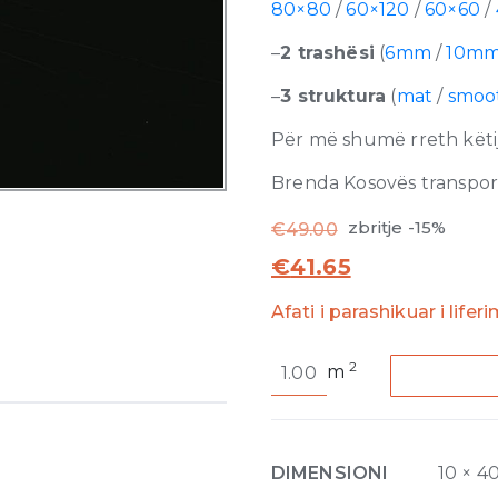
80×80
/
60×120
/
60×60
/
–
2 trashësi
(
6mm
/
10m
–
3 struktura
(
mat
/
smoo
Për më shumë rreth këtij
Brenda Kosovës transporti
zbritje -15%
€
49.00
€
41.65
Afati i parashikuar i lifer
Stones
2
m
and
More
Stone
Sahara
DIMENSIONI
10 × 4
Noir