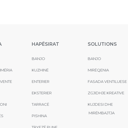
A
HAPËSIRAT
SOLUTIONS
BANJO
BANJO
MËRIA
KUZHINË
MIRËQENIA
EVENTE
ENTERIER
FASADA VENTILUESE
EKSTERIER
ZGJIDHJE KREATIVE
ONI
TARRACË
KUJDESI DHE
MIRËMBAJTJA
ËS
PISHINA
TRYEZË PUNE