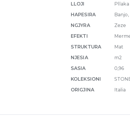
Matte
LLOJI
Pllaka
10mm
HAPESIRA
Banjo, 
40
x
NGJYRA
Zeze
80
EFEKTI
Merm
quantity
STRUKTURA
Mat
NJESIA
m2
SASIA
0,96
KOLEKSIONI
STON
ORIGJINA
Italia