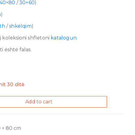
40×80
/
30×60
)
m
)
th
/
shkëlqim
)
 koleksioni shfletoni
katalogun.
 është falas.
imit 30 ditë
Add to cart
0 × 80 cm