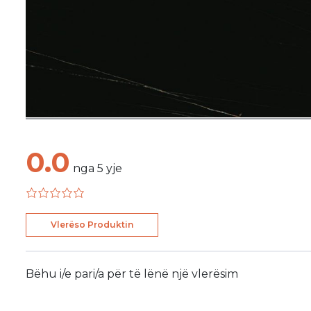
0.0
nga
5
yje
Vlerëso Produktin
Bëhu i/e pari/a për të lënë një vlerësim