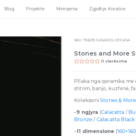
Blog
Projekte
Mirëqenia
Zgjidhje Kreative
SKU:
756215
CASADOLCECASA
Stones and More S
0 vlerësime
Pllaka nga qeramika me ci
shtrim, banjo, kuzhinë, 
Koleksioni
Stones & More
–
9 ngjyra
(
Calacatta
/
Bu
Bronze
/
Calacatta Black
–
11 dimensione
(
160×16