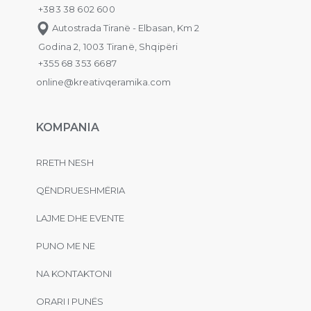
+383 38 602 600
Autostrada Tiranë - Elbasan, Km 2
Godina 2, 1003 Tiranë, Shqipëri
+355 68 353 6687
online@kreativqeramika.com
KOMPANIA
RRETH NESH
QËNDRUESHMËRIA
LAJME DHE EVENTE
PUNO ME NE
NA KONTAKTONI
ORARI I PUNËS