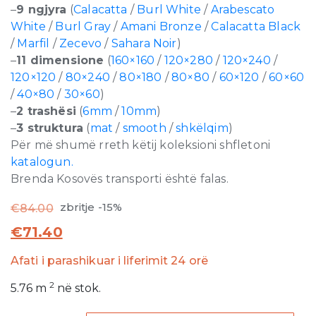
–
9 ngjyra
(
Calacatta
/
Burl White
/
Arabescato
White
/
Burl Gray
/
Amani Bronze
/
Calacatta Black
/
Marfil
/
Zecevo
/
Sahara Noir
)
–
11 dimensione
(
160×160
/
120×280
/
120×240
/
120×120
/
80×240
/
80×180
/
80×80
/
60×120
/
60×60
/
40×80
/
30×60
)
–
2 trashësi
(
6mm
/
10mm
)
–
3 struktura
(
mat
/
smooth
/
shkëlqim
)
Për më shumë rreth këtij koleksioni shfletoni
katalogun.
Brenda Kosovës transporti është falas.
zbritje -15%
€
84.00
€
71.40
Afati i parashikuar i liferimit 24 orë
2
5.76
m
në stok.
Stones