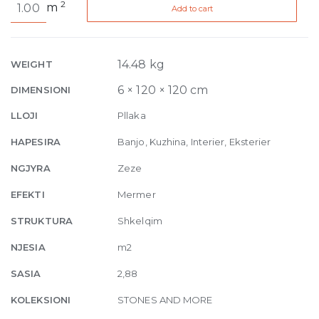
2
m
Add to cart
and
More
Stone
Sahara
14.48 kg
WEIGHT
Noir
6 × 120 × 120 cm
DIMENSIONI
Glossy
6mm
LLOJI
Pllaka
120
HAPESIRA
Banjo, Kuzhina, Interier, Eksterier
x
120
NGJYRA
Zeze
quantity
EFEKTI
Mermer
STRUKTURA
Shkelqim
NJESIA
m2
SASIA
2,88
KOLEKSIONI
STONES AND MORE