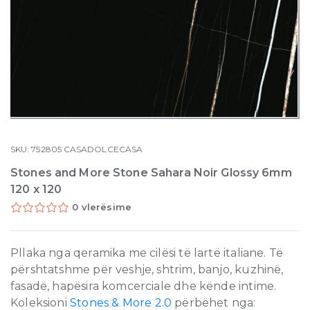
SKU:
752805
CASADOLCECASA
Stones and More Stone Sahara Noir Glossy 6mm
120 x 120
0 vlerësime
Pllaka nga qeramika me cilësi të lartë italiane. Të
përshtatshme për veshje, shtrim, banjo, kuzhinë,
fasadë, hapësira komcerciale dhe kënde intime.
Koleksioni
Stones & More 2.0
përbëhet nga: