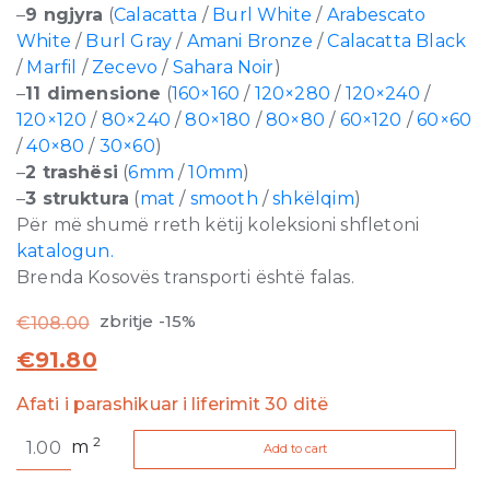
–
9 ngjyra
(
Calacatta
/
Burl White
/
Arabescato
White
/
Burl Gray
/
Amani Bronze
/
Calacatta Black
/
Marfil
/
Zecevo
/
Sahara Noir
)
–
11 dimensione
(
160×160
/
120×280
/
120×240
/
120×120
/
80×240
/
80×180
/
80×80
/
60×120
/
60×60
/
40×80
/
30×60
)
–
2 trashësi
(
6mm
/
10mm
)
–
3 struktura
(
mat
/
smooth
/
shkëlqim
)
Për më shumë rreth këtij koleksioni shfletoni
katalogun.
Brenda Kosovës transporti është falas.
zbritje -15%
€
108.00
€
91.80
Afati i parashikuar i liferimit 30 ditë
Stones
2
m
Add to cart
and
More