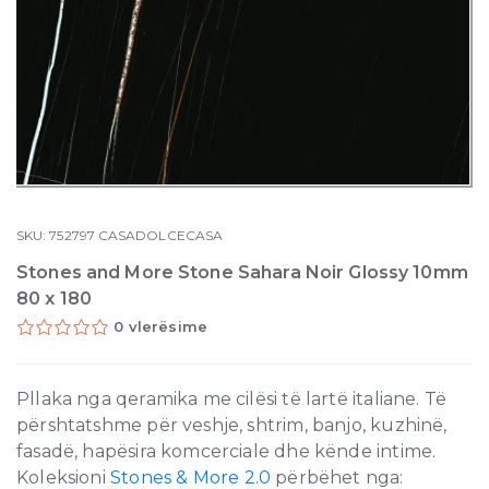
SKU:
752797
CASADOLCECASA
Stones and More Stone Sahara Noir Glossy 10mm
80 x 180
0 vlerësime
Pllaka nga qeramika me cilësi të lartë italiane. Të
përshtatshme për veshje, shtrim, banjo, kuzhinë,
fasadë, hapësira komcerciale dhe kënde intime.
Koleksioni
Stones & More 2.0
përbëhet nga: