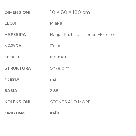
Stone
Sahara
10 × 80 × 180 cm
DIMENSIONI
Noir
LLOJI
Pllaka
Glossy
10mm
HAPESIRA
Banjo, Kuzhina, Interier, Eksterier
80
NGJYRA
Zeze
x
180
EFEKTI
Mermer
quantity
STRUKTURA
Shkelqim
NJESIA
m2
SASIA
2,88
KOLEKSIONI
STONES AND MORE
ORIGJINA
Italia