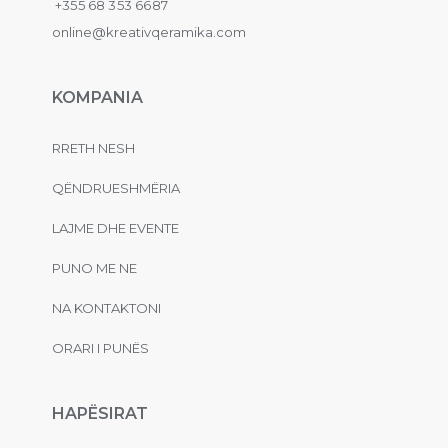
+355 68 353 6687
online@kreativqeramika.com
KOMPANIA
RRETH NESH
QËNDRUESHMËRIA
LAJME DHE EVENTE
PUNO ME NE
NA KONTAKTONI
ORARI I PUNËS
HAPËSIRAT