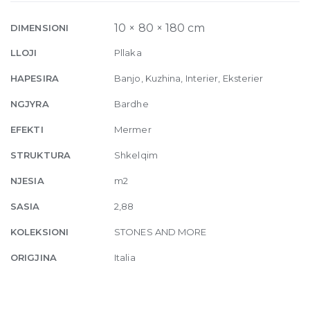
Stone
Calacatta
10 × 80 × 180 cm
DIMENSIONI
Glossy
LLOJI
Pllaka
10mm
80
HAPESIRA
Banjo, Kuzhina, Interier, Eksterier
x
NGJYRA
Bardhe
180
quantity
EFEKTI
Mermer
STRUKTURA
Shkelqim
NJESIA
m2
SASIA
2,88
KOLEKSIONI
STONES AND MORE
ORIGJINA
Italia