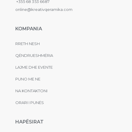
+355 68 353 6687
online@kreativqeramika.com
KOMPANIA
RRETH NESH
QËNDRUESHMËRIA
LAJME DHE EVENTE
PUNO ME NE
NA KONTAKTONI
ORARI I PUNËS
HAPËSIRAT