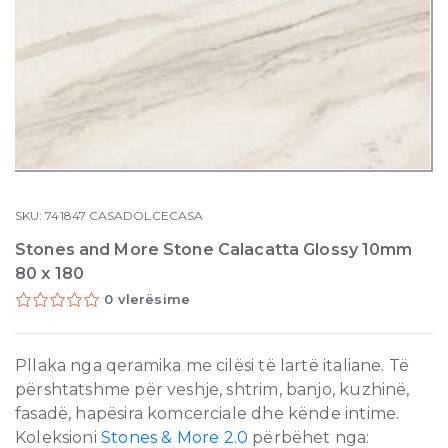
SKU:
741847
CASADOLCECASA
Stones and More Stone Calacatta Glossy 10mm
80 x 180
0 vlerësime
Pllaka nga qeramika me cilësi të lartë italiane. Të
përshtatshme për veshje, shtrim, banjo, kuzhinë,
fasadë, hapësira komcerciale dhe kënde intime.
Koleksioni
Stones & More 2.0
përbëhet nga: