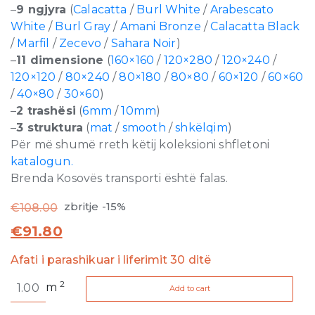
–
9 ngjyra
(
Calacatta
/
Burl White
/
Arabescato
White
/
Burl Gray
/
Amani Bronze
/
Calacatta Black
/
Marfil
/
Zecevo
/
Sahara Noir
)
–
11 dimensione
(
160×160
/
120×280
/
120×240
/
120×120
/
80×240
/
80×180
/
80×80
/
60×120
/
60×60
/
40×80
/
30×60
)
–
2 trashësi
(
6mm
/
10mm
)
–
3 struktura
(
mat
/
smooth
/
shkëlqim
)
Për më shumë rreth këtij koleksioni shfletoni
katalogun.
Brenda Kosovës transporti është falas.
zbritje -15%
€
108.00
€
91.80
Afati i parashikuar i liferimit 30 ditë
Stones
2
m
Add to cart
and
More