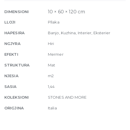
Amani
Bronze
10 × 60 × 120 cm
DIMENSIONI
Matte
LLOJI
Pllaka
10mm
60
HAPESIRA
Banjo, Kuzhina, Interier, Eksterier
x
NGJYRA
Hiri
120
quantity
EFEKTI
Mermer
STRUKTURA
Mat
NJESIA
m2
SASIA
1,44
KOLEKSIONI
STONES AND MORE
ORIGJINA
Italia