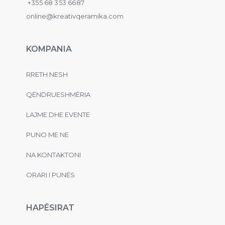
+355 68 353 6687
online@kreativqeramika.com
KOMPANIA
RRETH NESH
QËNDRUESHMËRIA
LAJME DHE EVENTE
PUNO ME NE
NA KONTAKTONI
ORARI I PUNËS
HAPËSIRAT