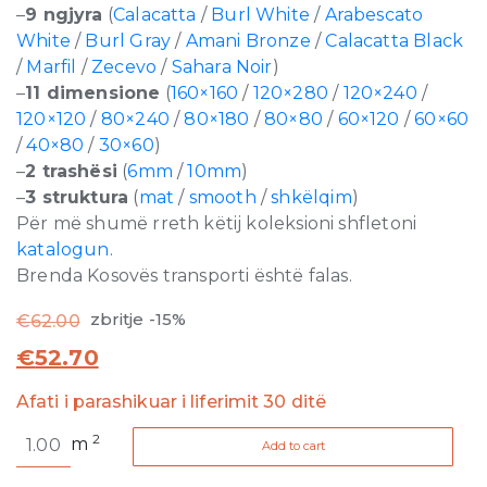
–
9 ngjyra
(
Calacatta
/
Burl White
/
Arabescato
White
/
Burl Gray
/
Amani Bronze
/
Calacatta Black
/
Marfil
/
Zecevo
/
Sahara Noir
)
–
11 dimensione
(
160×160
/
120×280
/
120×240
/
120×120
/
80×240
/
80×180
/
80×80
/
60×120
/
60×60
/
40×80
/
30×60
)
–
2 trashësi
(
6mm
/
10mm
)
–
3 struktura
(
mat
/
smooth
/
shkëlqim
)
Për më shumë rreth këtij koleksioni shfletoni
katalogun.
Brenda Kosovës transporti është falas.
zbritje -15%
€
62.00
€
52.70
Afati i parashikuar i liferimit 30 ditë
Stones
2
m
Add to cart
and
More