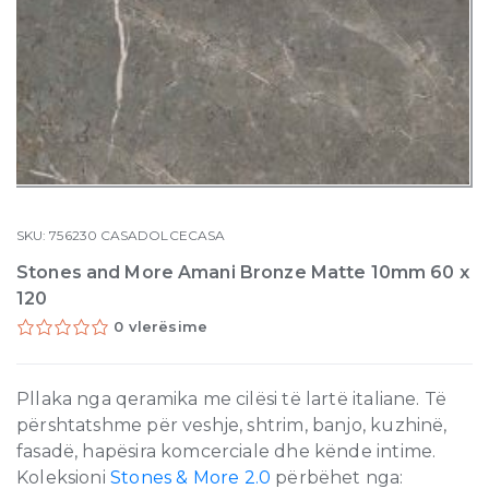
SKU:
756230
CASADOLCECASA
Stones and More Amani Bronze Matte 10mm 60 x
120
0 vlerësime
Pllaka nga qeramika me cilësi të lartë italiane. Të
përshtatshme për veshje, shtrim, banjo, kuzhinë,
fasadë, hapësira komcerciale dhe kënde intime.
Koleksioni
Stones & More 2.0
përbëhet nga: