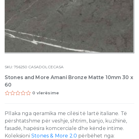
SKU:
756250
CASADOLCECASA
Stones and More Amani Bronze Matte 10mm 30 x
60
0 vlerësime
Pllaka nga qeramika me cilësi të lartë italiane. Të
përshtatshme për veshje, shtrim, banjo, kuzhinë,
fasadë, hapësira komcerciale dhe kënde intime.
Koleksioni
Stones & More 2.0
përbëhet nga: