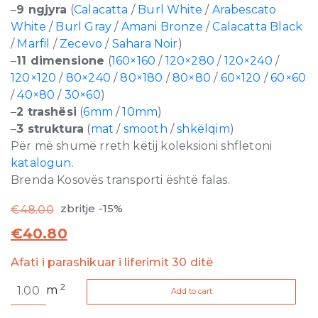
–
9 ngjyra
(
Calacatta
/
Burl White
/
Arabescato
White
/
Burl Gray
/
Amani Bronze
/
Calacatta Black
/
Marfil
/
Zecevo
/
Sahara Noir
)
–
11 dimensione
(
160×160
/
120×280
/
120×240
/
120×120
/
80×240
/
80×180
/
80×80
/
60×120
/
60×60
/
40×80
/
30×60
)
–
2 trashësi
(
6mm
/
10mm
)
–
3 struktura
(
mat
/
smooth
/
shkëlqim
)
Për më shumë rreth këtij koleksioni shfletoni
katalogun.
Brenda Kosovës transporti është falas.
zbritje -15%
€
48.00
€
40.80
Afati i parashikuar i liferimit 30 ditë
Stones
2
m
Add to cart
and
More