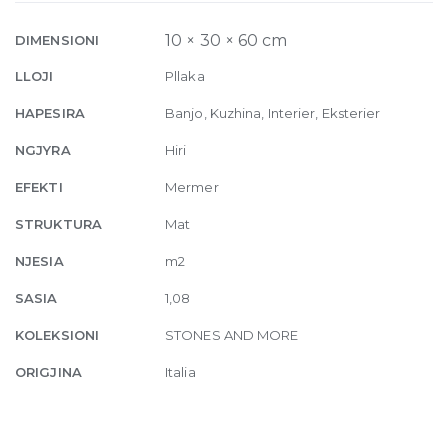
Amani
Bronze
10 × 30 × 60 cm
DIMENSIONI
Matte
LLOJI
Pllaka
10mm
30
HAPESIRA
Banjo, Kuzhina, Interier, Eksterier
x
NGJYRA
Hiri
60
quantity
EFEKTI
Mermer
STRUKTURA
Mat
NJESIA
m2
SASIA
1,08
KOLEKSIONI
STONES AND MORE
ORIGJINA
Italia