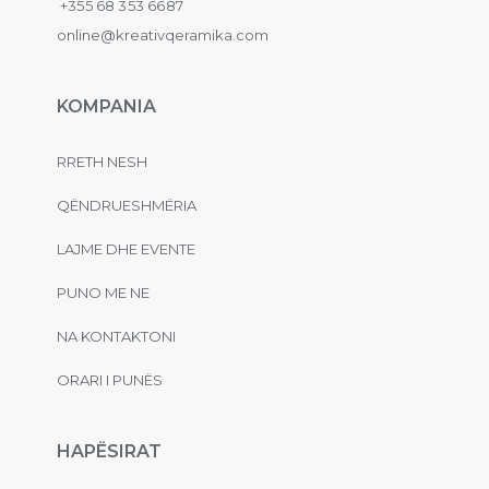
+355 68 353 6687
online@kreativqeramika.com
KOMPANIA
RRETH NESH
QËNDRUESHMËRIA
LAJME DHE EVENTE
PUNO ME NE
NA KONTAKTONI
ORARI I PUNËS
HAPËSIRAT