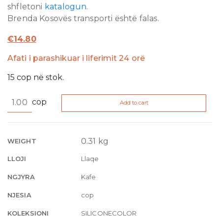
shfletoni
katalogun
.
Brenda Kosovës transporti është falas.
€
14.80
Afati i parashikuar i liferimit 24 orë
15
cop
në stok.
Silicone
cop
Add to cart
Color
31
310ml
quantity
0.31 kg
WEIGHT
LLOJI
Llaqe
NGJYRA
Kafe
NJESIA
cop
KOLEKSIONI
SILICONECOLOR