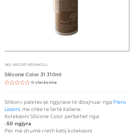
SKU:
K50267
KERAKOLL
Silicone Color 31 310ml
0 vlerësime
Silikon i paletës së ngjyrave të dizajnuar nga
Piero
Lissoni
, me cilësi të lartë italiane.
Koleksioni Silicone Color përbëhet nga:
–
50 ngjyra
Për më shumë rreth këtij koleksioni