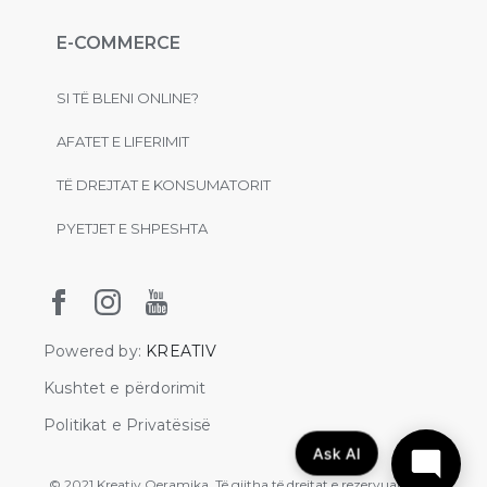
E-COMMERCE
SI TË BLENI ONLINE?
AFATET E LIFERIMIT
TË DREJTAT E KONSUMATORIT
PYETJET E SHPESHTA
Powered by:
KREATIV
Kushtet e përdorimit
Politikat e Privatësisë
Ask AI
© 2021 Kreativ Qeramika. Të gjitha të drejtat e rezervuara