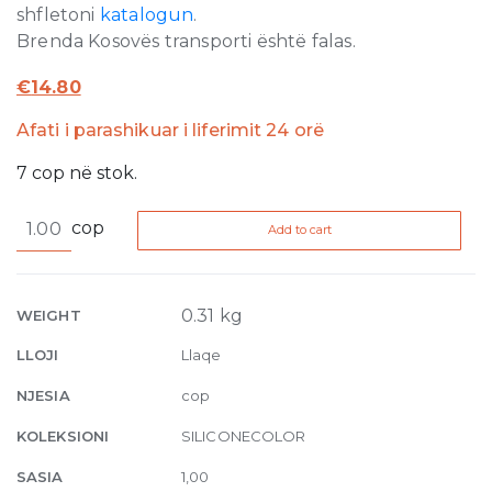
shfletoni
katalogun
.
Brenda Kosovës transporti është falas.
€
14.80
Afati i parashikuar i liferimit 24 orë
7
cop
në stok.
Silicone
cop
Add to cart
Color
18
310ml
quantity
0.31 kg
WEIGHT
LLOJI
Llaqe
NJESIA
cop
KOLEKSIONI
SILICONECOLOR
SASIA
1,00