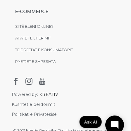
E-COMMERCE
SI TË BLENI ONLINE?
AFATET E LIFERIMIT
TË DREJTAT E KONSUMATORIT
PYETJET E SHPESHTA
Powered by:
KREATIV
Kushtet e përdorimit
Politikat e Privatësisë
Ask AI
© 2021 Kreativ Qeramika. Të gjitha të drejtat e rezervuara