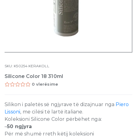
SKU:
K50254
KERAKOLL
Silicone Color 18 310ml
0 vlerësime
Silikon i paletës së ngjyrave të dizajnuar nga
Piero
Lissoni
, me cilësi të lartë italiane.
Koleksioni Silicone Color përbëhet nga:
–
50 ngjyra
Për më shumë rreth këtij koleksioni