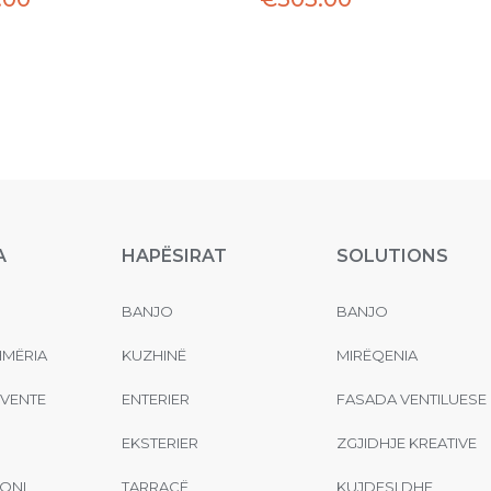
A
HAPËSIRAT
SOLUTIONS
BANJO
BANJO
MËRIA
KUZHINË
MIRËQENIA
EVENTE
ENTERIER
FASADA VENTILUESE
EKSTERIER
ZGJIDHJE KREATIVE
ONI
TARRACË
KUJDESI DHE