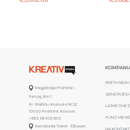
KOMPANI
RRETH NESH
Magjistralja Prishtinë -
QËNDRUESH
Ferizaj, Km 1
Rr. Rrafshi i Kosovës Nr.52
LAJME DHE 
10000 Prishtinë, Kosovë
PUNO ME NE
+383 38 602 600
Autostrada Tiranë - Elbasan,
NA KONTAKT