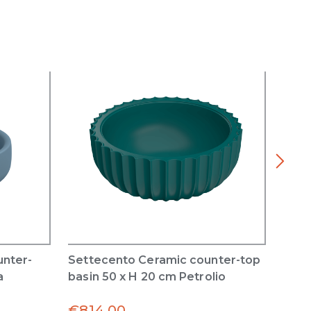
unter-
Settecento Ceramic counter-top
Sett
a
basin 50 x H 20 cm Petrolio
basi
€
814.00
€
81