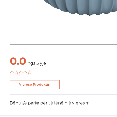
0.0
nga
5
yje
Vlerëso Produktin
Bëhu i/e pari/a për të lënë një vlerësim