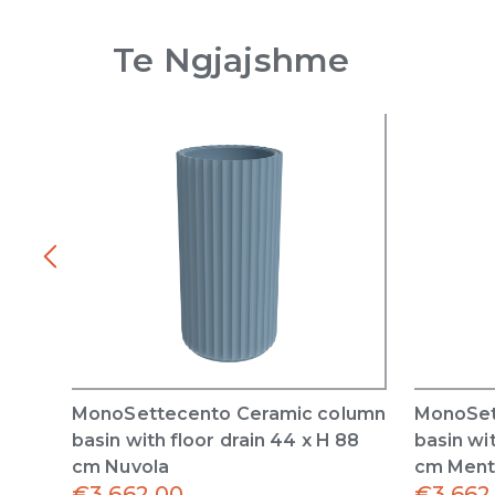
Te Ngjajshme
MonoSettecento Ceramic column
MonoSet
basin with floor drain 44 x H 88
basin wit
cm Nuvola
cm Men
€
3,662.00
€
3,662