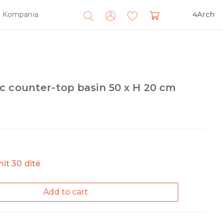
Kompania
4Arch
Search
for:
c counter-top basin 50 x H 20 cm
imit 30 ditë
Add to cart