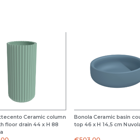
tecento Ceramic column
Bonola Ceramic basin co
h floor drain 44 x H 88
top 46 x H 14,5 cm Nuvol
ta
.00
€
503.00