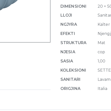
basin
DIMENSIONI
20 × 5
50
x
LLOJI
Sanitar
H
NGJYRA
Kalter
20
cm
EFEKTI
Njeng
Nuvola
STRUKTURA
Mat
quantity
NJESIA
cop
SASIA
1,00
KOLEKSIONI
SETT
SANITARI
Lavam
ORIGJINA
Italia