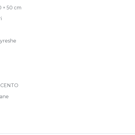
0 × 50 cm
i
jyreshe
ECENTO
ane