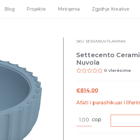
Blog
Projekte
Mirëqenia
Zgjidhje Kreative
SKU:
SE50ANUV
FLAMINIA
Settecento Cerami
Nuvola
0 vlerësime
€
814.00
Afati i parashikuar i lifer
Settecento
cop
Ceramic
counter-
top