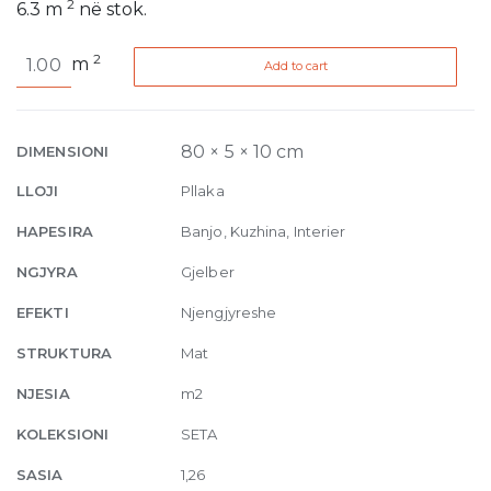
2
6.3
m
në stok.
Seta
2
m
Add to cart
Oliva
10
5
x
80 × 5 × 10 cm
DIMENSIONI
10
LLOJI
Pllaka
30
x
HAPESIRA
Banjo, Kuzhina, Interier
30
NGJYRA
Gjelber
quantity
EFEKTI
Njengjyreshe
STRUKTURA
Mat
NJESIA
m2
KOLEKSIONI
SETA
SASIA
1,26