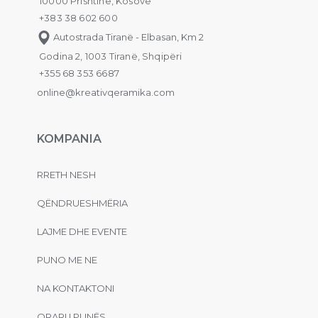
10000 Prishtinë, Kosovë
+383 38 602 600
Autostrada Tiranë - Elbasan, Km 2
Godina 2, 1003 Tiranë, Shqipëri
+355 68 353 6687
online@kreativqeramika.com
KOMPANIA
RRETH NESH
QËNDRUESHMËRIA
LAJME DHE EVENTE
PUNO ME NE
NA KONTAKTONI
ORARI I PUNËS