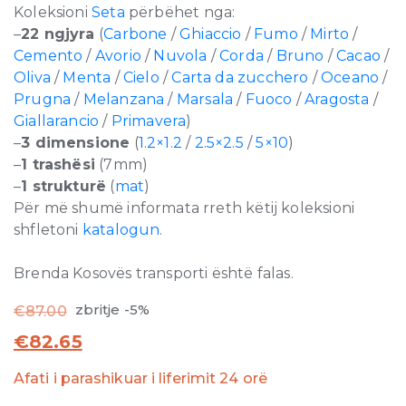
Koleksioni
Seta
përbëhet nga:
–
22 ngjyra
(
Carbone
/
Ghiaccio
/
Fumo
/
Mirto
/
Cemento
/
Avorio
/
Nuvola
/
Corda
/
Bruno
/
Cacao
/
Oliva
/
Menta
/
Cielo
/
Carta da zucchero
/
Oceano
/
Prugna
/
Melanzana
/
Marsala
/
Fuoco
/
Aragosta
/
Giallarancio
/
Primavera
)
–
3 dimensione
(
1.2×1.2
/
2.5×2.5
/
5×10
)
–
1 trashësi
(7mm)
–
1 strukturë
(
mat
)
Për më shumë informata rreth këtij koleksioni
shfletoni
katalogun
.
Brenda Kosovës transporti është falas.
zbritje -5%
€
87.00
€
82.65
Afati i parashikuar i liferimit 24 orë