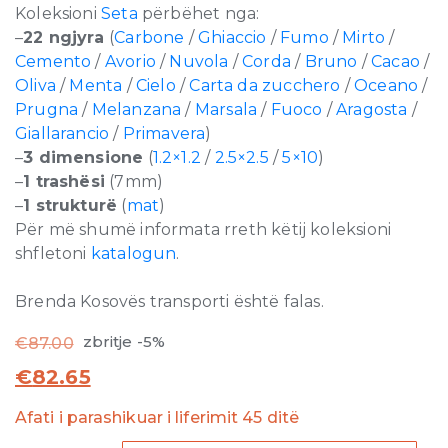
Koleksioni
Seta
përbëhet nga:
–
22 ngjyra
(
Carbone
/
Ghiaccio
/
Fumo
/
Mirto
/
Cemento
/
Avorio
/
Nuvola
/
Corda
/
Bruno
/
Cacao
/
Oliva
/
Menta
/
Cielo
/
Carta da zucchero
/
Oceano
/
Prugna
/
Melanzana
/
Marsala
/
Fuoco
/
Aragosta
/
Giallarancio
/
Primavera
)
–
3 dimensione
(
1.2×1.2
/
2.5×2.5
/
5×10
)
–
1 trashësi
(7mm)
–
1 strukturë
(
mat
)
Për më shumë informata rreth këtij koleksioni
shfletoni
katalogun
.
Brenda Kosovës transporti është falas.
zbritje -5%
€
87.00
€
82.65
Afati i parashikuar i liferimit 45 ditë
Seta