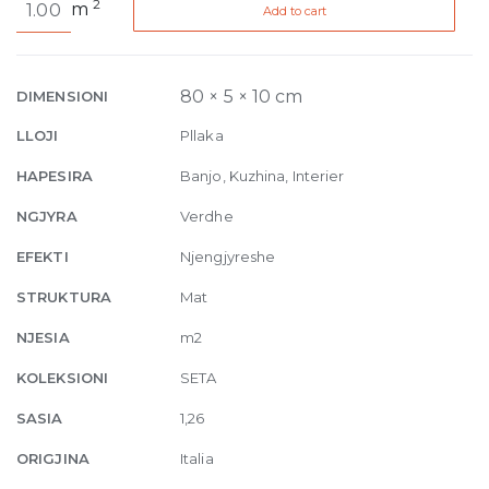
2
m
Add to cart
Giallarancio
12
5
x
80 × 5 × 10 cm
DIMENSIONI
10
LLOJI
Pllaka
30
x
HAPESIRA
Banjo, Kuzhina, Interier
30
NGJYRA
Verdhe
quantity
EFEKTI
Njengjyreshe
STRUKTURA
Mat
NJESIA
m2
KOLEKSIONI
SETA
SASIA
1,26
ORIGJINA
Italia