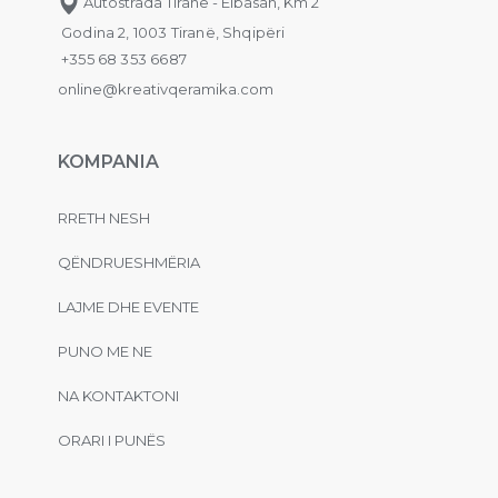
Autostrada Tiranë - Elbasan, Km 2
Godina 2, 1003 Tiranë, Shqipëri
+355 68 353 6687
online@kreativqeramika.com
KOMPANIA
RRETH NESH
QËNDRUESHMËRIA
LAJME DHE EVENTE
PUNO ME NE
NA KONTAKTONI
ORARI I PUNËS