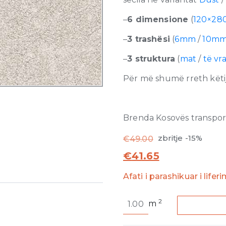
–
6 dimensione
(
120×28
–
3 trashësi
(
6mm
/
10m
–
3 struktura
(
mat
/
të vr
Për më shumë rreth këtij
Brenda Kosovës transporti
zbritje -15%
€
49.00
€
41.65
Afati i parashikuar i lifer
Sensi
2
m
White
Sand