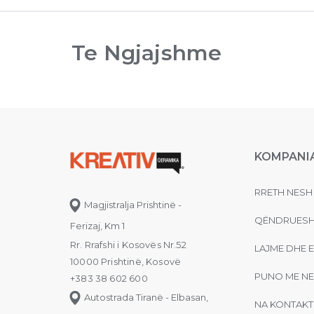
Te Ngjajshme
KOMPANI
RRETH NESH
Magjistralja Prishtinë -
QËNDRUESH
Ferizaj, Km 1
Rr. Rrafshi i Kosovës Nr.52
LAJME DHE 
10000 Prishtinë, Kosovë
PUNO ME NE
+383 38 602 600
Autostrada Tiranë - Elbasan,
NA KONTAKT