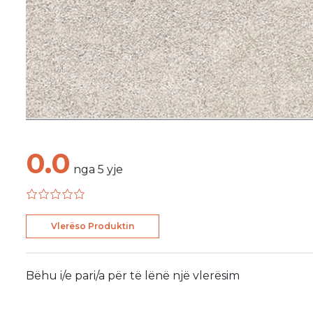
0.0
nga
5
yje
Vlerëso Produktin
Bëhu i/e pari/a për të lënë një vlerësim