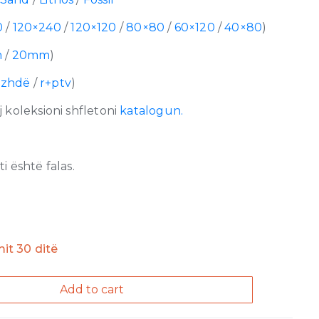
0
/
120×240
/
120×120
/
80×80
/
60×120
/
40×80
)
m
/
20mm
)
azhdë
/
r+ptv
)
 koleksioni shfletoni
katalogun.
 është falas.
imit 30 ditë
Add to cart