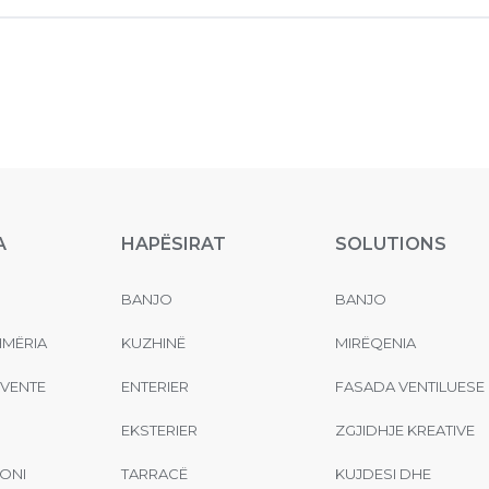
A
HAPËSIRAT
SOLUTIONS
BANJO
BANJO
MËRIA
KUZHINË
MIRËQENIA
EVENTE
ENTERIER
FASADA VENTILUESE
EKSTERIER
ZGJIDHJE KREATIVE
ONI
TARRACË
KUJDESI DHE