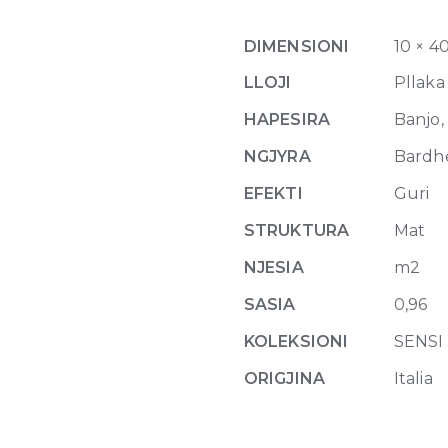
Matte
10mm
DIMENSIONI
10 × 4
40
x
LLOJI
Pllaka
80
HAPESIRA
Banjo, 
quantity
NGJYRA
Bardh
EFEKTI
Guri
STRUKTURA
Mat
NJESIA
m2
SASIA
0,96
KOLEKSIONI
SENSI
ORIGJINA
Italia