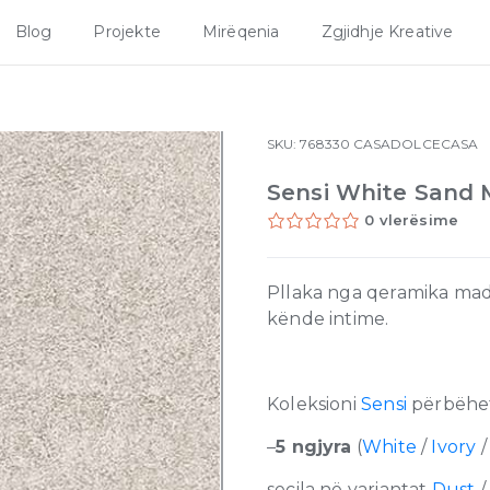
Blog
Projekte
Mirëqenia
Zgjidhje Kreative
SKU:
768330
CASADOLCECASA
Sensi White Sand 
0 vlerësime
Pllaka nga qeramika made
kënde intime.
Koleksioni
Sensi
përbëhet
–
5 ngjyra
(
White
/
Ivory
secila në variantat
Dust
/