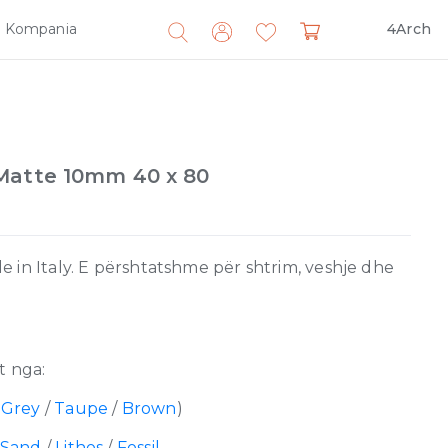
Kompania
4Arch
Search
for:
Matte 10mm 40 x 80
 in Italy. E përshtatshme për shtrim, veshje dhe
 nga:
/
Grey
/
Taupe
/
Brown
)
Sand
/
Lithos
/
Fossil