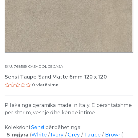
SKU:
768569
CASADOLCECASA
Sensi Taupe Sand Matte 6mm 120 x 120
0 vlerësime
Pllaka nga qeramika made in Italy. E përshtatshme
për shtrim, veshje dhe kënde intime.
Koleksioni
Sensi
përbëhet nga:
–
5 ngjyra
(
White
/
Ivory
/
Grey
/
Taupe
/
Brown
)