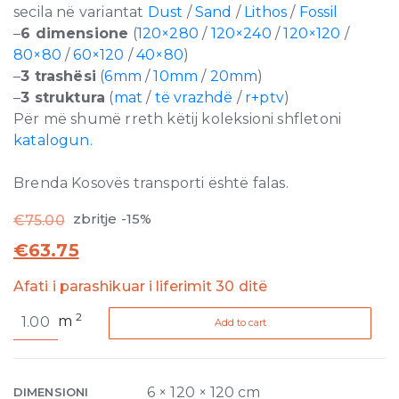
secila në variantat
Dust
/
Sand
/
Lithos
/
Fossil
–
6 dimensione
(
120×280
/
120×240
/
120×120
/
80×80
/
60×120
/
40×80
)
–
3 trashësi
(
6mm
/
10mm
/
20mm
)
–
3 struktura
(
mat
/
të vrazhdë
/
r+ptv
)
Për më shumë rreth këtij koleksioni shfletoni
katalogun.
Brenda Kosovës transporti është falas.
zbritje -15%
€
75.00
€
63.75
Afati i parashikuar i liferimit 30 ditë
Sensi
2
m
Add to cart
Taupe
Sand
Matte
6mm
6 × 120 × 120 cm
DIMENSIONI