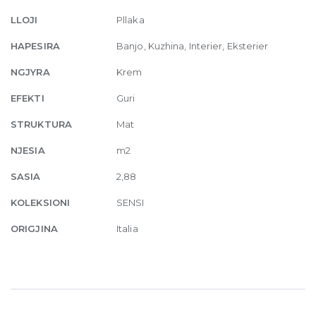
120
LLOJI
Pllaka
x
120
HAPESIRA
Banjo, Kuzhina, Interier, Eksterier
quantity
NGJYRA
Krem
EFEKTI
Guri
STRUKTURA
Mat
NJESIA
m2
SASIA
2,88
KOLEKSIONI
SENSI
ORIGJINA
Italia