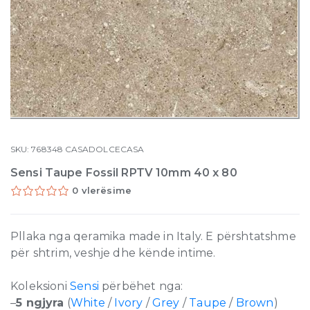
SKU:
768348
CASADOLCECASA
Sensi Taupe Fossil RPTV 10mm 40 x 80
0 vlerësime
Pllaka nga qeramika made in Italy. E përshtatshme
për shtrim, veshje dhe kënde intime.
Koleksioni
Sensi
përbëhet nga:
–
5 ngjyra
(
White
/
Ivory
/
Grey
/
Taupe
/
Brown
)