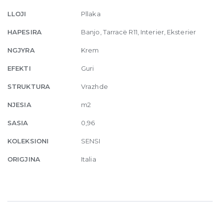
40
LLOJI
Pllaka
x
80
HAPESIRA
Banjo, Tarracë R11, Interier, Eksterier
quantity
NGJYRA
Krem
EFEKTI
Guri
STRUKTURA
Vrazhde
NJESIA
m2
SASIA
0,96
KOLEKSIONI
SENSI
ORIGJINA
Italia