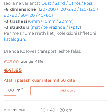
secila në variantat
Dust
/
Sand
/
Lithos
/
Fossil
–
6 dimensione
(
120×280
/
120×240
/
120×120
/
80×80
/
60×120
/
40×80
)
–
3 trashësi
(
6mm
/
10mm
/
20mm
)
–
3 struktura
(
mat
/
të vrazhdë
/
r+ptv
)
Për më shumë rreth këtij koleksioni shfletoni
katalogun.
Brenda Kosovës transporti është falas.
zbritje -15%
€
49.00
€
41.65
Afati i parashikuar i liferimit 30 ditë
Sensi
2
m
Add to cart
Taupe
Fossil
RPTV
10mm
10 × 40 × 80 cm
DIMENSIONI