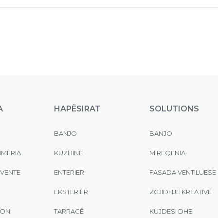
A
HAPËSIRAT
SOLUTIONS
BANJO
BANJO
MËRIA
KUZHINË
MIRËQENIA
EVENTE
ENTERIER
FASADA VENTILUESE
EKSTERIER
ZGJIDHJE KREATIVE
ONI
TARRACË
KUJDESI DHE