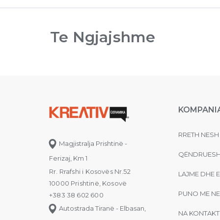
Te Ngjajshme
KOMPANI
RRETH NESH
Magjistralja Prishtinë -
QËNDRUESH
Ferizaj, Km 1
Rr. Rrafshi i Kosovës Nr.52
LAJME DHE 
10000 Prishtinë, Kosovë
PUNO ME NE
+383 38 602 600
Autostrada Tiranë - Elbasan,
NA KONTAKT