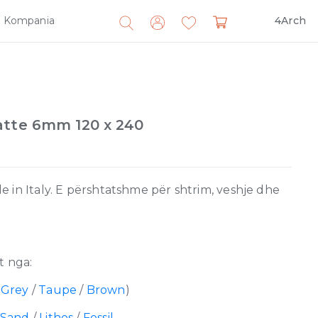
Kompania
4Arch
Search
for:
atte 6mm 120 x 240
 in Italy. E përshtatshme për shtrim, veshje dhe
 nga:
/
Grey
/
Taupe
/
Brown
)
Sand
/
Lithos
/
Fossil