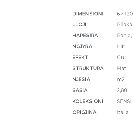
Matte
6mm
DIMENSIONI
6 × 12
120
x
LLOJI
Pllaka
240
HAPESIRA
Banjo, 
quantity
NGJYRA
Hiri
EFEKTI
Guri
STRUKTURA
Mat
NJESIA
m2
SASIA
2,88
KOLEKSIONI
SENSI
ORIGJINA
Italia