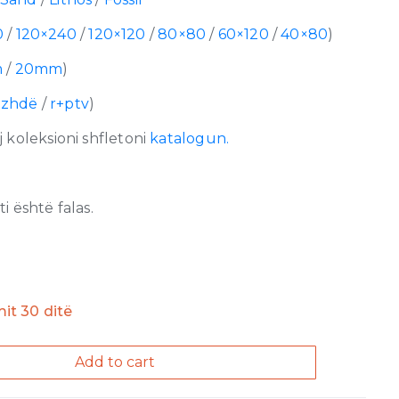
0
/
120×240
/
120×120
/
80×80
/
60×120
/
40×80
)
m
/
20mm
)
azhdë
/
r+ptv
)
 koleksioni shfletoni
katalogun.
 është falas.
imit 30 ditë
Add to cart