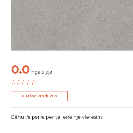
0.0
nga
5
yje
Vlerëso Produktin
Bëhu i/e pari/a për të lënë një vlerësim