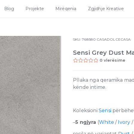
Blog
Projekte
Mirëqenia
Zgjidhje Kreative
SKU:
768580
CASADOLCECASA
Sensi Grey Dust M
0 vlerësime
Pllaka nga qeramika made
kënde intime.
Koleksioni
Sensi
përbëhet
–
5 ngjyra
(
White
/
Ivory
secila në variantat
Dust
/