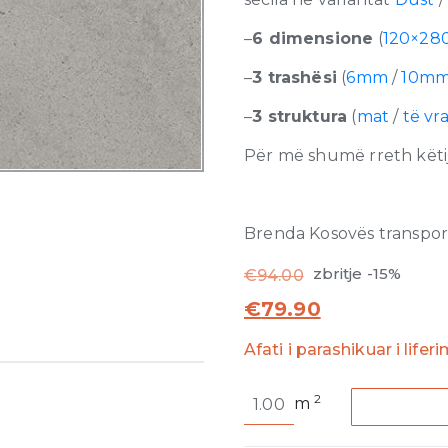
–
6 dimensione
(
120×28
–
3 trashësi
(
6mm
/
10m
–
3 struktura
(
mat
/
të vr
Për më shumë rreth këtij
Brenda Kosovës transporti
zbritje -15%
€
94.00
€
79.90
Afati i parashikuar i lifer
Sensi
2
m
Grey
Dust