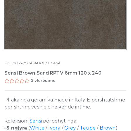
SKU:
768590
CASADOLCECASA
Sensi Brown Sand RPTV 6mm 120 x 240
0 vlerësime
Pllaka nga qeramika made in Italy. E përshtatshme
për shtrim, veshje dhe kënde intime.
Koleksioni
Sensi
përbëhet nga:
–
5 ngjyra
(
White
/
Ivory
/
Grey
/
Taupe
/
Brown
)