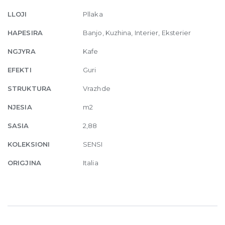
120
LLOJI
Pllaka
x
240
HAPESIRA
Banjo, Kuzhina, Interier, Eksterier
quantity
NGJYRA
Kafe
EFEKTI
Guri
STRUKTURA
Vrazhde
NJESIA
m2
SASIA
2,88
KOLEKSIONI
SENSI
ORIGJINA
Italia