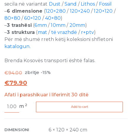
secila në variantat
Dust
/
Sand
/
Lithos
/
Fossil
–
6 dimensione
(
120×280
/
120×240
/
120×120
/
80×80
/
60×120
/
40×80
)
–
3 trashësi
(
6mm
/
10mm
/
20mm
)
–
3 struktura
(
mat
/
të vrazhdë
/
r+ptv
)
Për më shumë rreth këtij koleksioni shfletoni
katalogun.
Brenda Kosovës transporti është falas.
zbritje -15%
€
94.00
€
79.90
Afati i parashikuar i liferimit 30 ditë
Sensi
2
m
Add to cart
Brown
Sand
RPTV
6mm
6 × 120 × 240 cm
DIMENSIONI