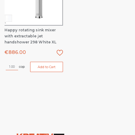
Happy rotating sink mixer
with extractable jet
handshower 298 White XL
€
886.00
cop
Add to Cart