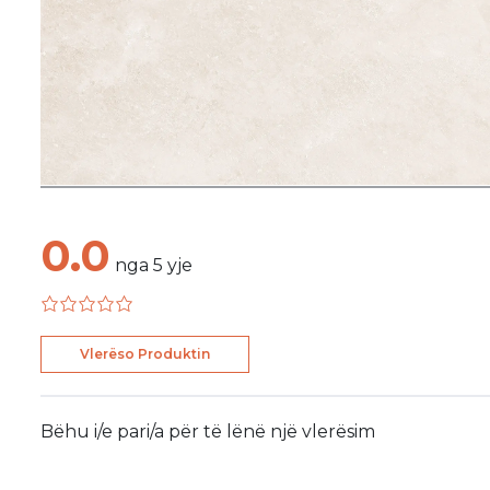
0.0
nga
5
yje
Vlerëso Produktin
Bëhu i/e pari/a për të lënë një vlerësim