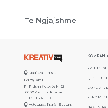
Te Ngjajshme
KOMPANI
RRETH NESH
Magjistralja Prishtinë -
QËNDRUESH
Ferizaj, Km 1
Rr. Rrafshi i Kosovës Nr.52
LAJME DHE 
10000 Prishtinë, Kosovë
PUNO ME NE
+383 38 602 600
Autostrada Tiranë - Elbasan,
NA KONTAKT