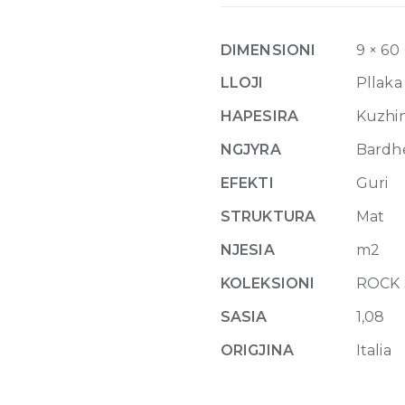
Cerim
White
DIMENSIONI
9 × 60
Gold
Matte
LLOJI
Pllaka
10mm
HAPESIRA
Kuzhina
60
x
NGJYRA
Bardh
60
EFEKTI
Guri
quantity
STRUKTURA
Mat
NJESIA
m2
KOLEKSIONI
ROCK 
SASIA
1,08
ORIGJINA
Italia