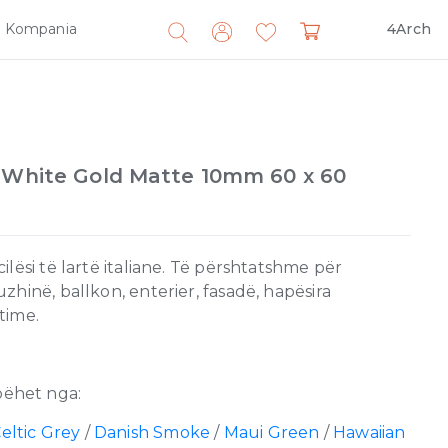
Kompania
4Arch
Search
for:
m White Gold Matte 10mm 60 x 60
lësi të lartë italiane. Të përshtatshme për
hinë, ballkon, enterier, fasadë, hapësira
time.
ëhet nga:
eltic Grey
/
Danish Smoke
/
Maui Green
/
Hawaiian