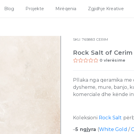
Blog
Projekte
Mirëqenia
Zgjidhje Kreative
SKU:
765883
CERIM
Rock Salt of Ceri
0 vlerësime
Pllaka nga qeramika me ci
dysheme, mure, banjo, kuz
komerciale dhe kënde in
Koleksioni
Rock Salt
përb
–
5 ngjyra
(
White Gold
/
C