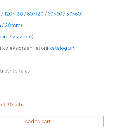
0
/
120×120
/
60×120
/
60×60
/
30×60
)
m
/
20mm
)
lqim
/
vrazhdë
)
 koleksioni shfletoni
katalogun
.
 është falas.
imit 30 ditë
Add to cart