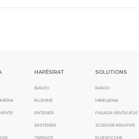
A
HAPËSIRAT
SOLUTIONS
BANJO
BANJO
MËRIA
KUZHINË
MIRËQENIA
EVENTE
ENTERIER
FASADA VENTILUESE
EKSTERIER
ZGJIDHJE KREATIVE
ONI
TARRACË
KUJDESI DHE