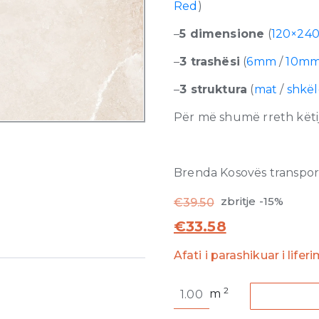
Red
)
–
5 dimensione
(
120×24
–
3 trashësi
(
6mm
/
10m
–
3 struktura
(
mat
/
shkë
Për më shumë rreth këtij
Brenda Kosovës transporti
zbritje -15%
€
39.50
€
33.58
Afati i parashikuar i lifer
Rock
2
m
Salt
of