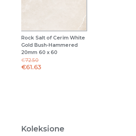
Rock Salt of Cerim White
Gold Bush-Hammered
20mm 60 x 60
€
72.50
€
61.63
Koleksione