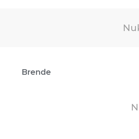
Nuk
Brende
N