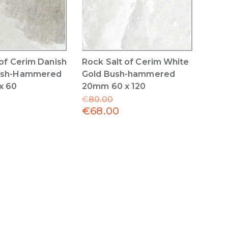
 of Cerim Danish
Rock Salt of Cerim White
ush-Hammered
Gold Bush-hammered
x 60
20mm 60 x 120
€
80.00
€
68.00