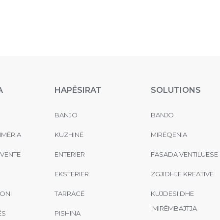
A
HAPËSIRAT
SOLUTIONS
BANJO
BANJO
MËRIA
KUZHINË
MIRËQENIA
EVENTE
ENTERIER
FASADA VENTILUESE
EKSTERIER
ZGJIDHJE KREATIVE
ONI
TARRACË
KUJDESI DHE
MIRËMBAJTJA
ËS
PISHINA