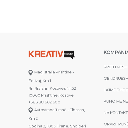
KOMPANI
RRETH NESH
Magjistralja Prishtinë -
QËNDRUESH
Ferizaj, Km 1
Rr. Rrafshi i Kosovës Nr.52
LAJME DHE 
10000 Prishtinë, Kosovë
PUNO ME NE
+383 38 602 600
Autostrada Tiranë - Elbasan,
NA KONTAKT
Km 2
ORARI I PUN
Godina 2, 1003 Tiranë, Shqipëri