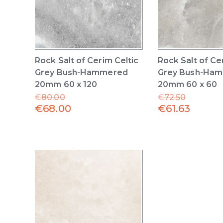
Rock Salt of Cerim Celtic
Rock Salt of Ce
Grey Bush-Hammered
Grey Bush-Ha
20mm 60 x 120
20mm 60 x 60
€
80.00
€
72.50
€
68.00
€
61.63