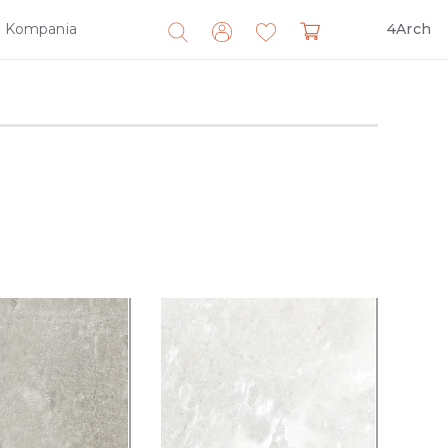
Kompania
4Arch
Search
for: