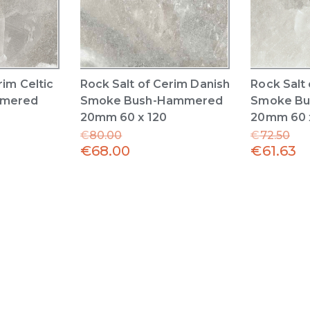
rim Celtic
Rock Salt of Cerim Danish
Rock Salt
mmered
Smoke Bush-Hammered
Smoke B
20mm 60 x 120
20mm 60 
€
80.00
€
72.50
€
68.00
€
61.63