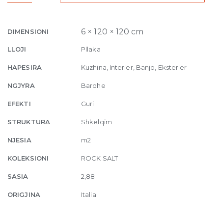
of
Cerim
White
6 × 120 × 120 cm
DIMENSIONI
Gold
LLOJI
Pllaka
Glossy
6mm
HAPESIRA
Kuzhina, Interier, Banjo, Eksterier
120
NGJYRA
Bardhe
x
120
EFEKTI
Guri
quantity
STRUKTURA
Shkelqim
NJESIA
m2
KOLEKSIONI
ROCK SALT
SASIA
2,88
ORIGJINA
Italia