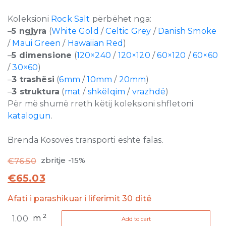
Koleksioni
Rock Salt
përbëhet nga:
–
5 ngjyra
(
White Gold
/
Celtic Grey
/
Danish Smoke
/
Maui Green
/
Hawaiian Red
)
–
5 dimensione
(
120×240
/
120×120
/
60×120
/
60×60
/
30×60
)
–
3 trashësi
(
6mm
/
10mm
/
20mm
)
–
3 struktura
(
mat
/
shkëlqim
/
vrazhdë
)
Për më shumë rreth këtij koleksioni shfletoni
katalogun
.
Brenda Kosovës transporti është falas.
zbritje -15%
€
76.50
€
65.03
Afati i parashikuar i liferimit 30 ditë
Rock
2
m
Add to cart
Salt