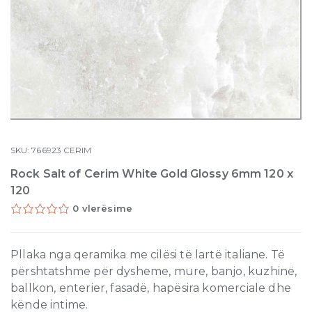
SKU:
766923
CERIM
Rock Salt of Cerim White Gold Glossy 6mm 120 x
120
0 vlerësime
Pllaka nga qeramika me cilësi të lartë italiane. Të
përshtatshme për dysheme, mure, banjo, kuzhinë,
ballkon, enterier, fasadë, hapësira komerciale dhe
kënde intime.