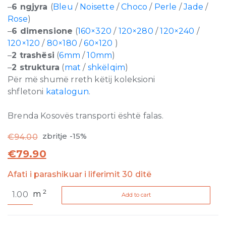
–
6 ngjyra
(
Bleu
/
Noisette
/
Choco
/
Perle
/
Jade
/
Rose
)
–
6 dimensione
(
160×320
/
120×280
/
120×240
/
120×120
/
80×180
/
60×120
)
–
2 trashësi
(
6mm
/
10mm
)
–
2 struktura
(
mat
/
shkëlqim
)
Për më shumë rreth këtij koleksioni
shfletoni
katalogun
.
Brenda Kosovës transporti është falas.
zbritje -15%
€
94.00
€
79.90
Afati i parashikuar i liferimit 30 ditë
Reves
2
m
Add to cart
de
Rex
Rose