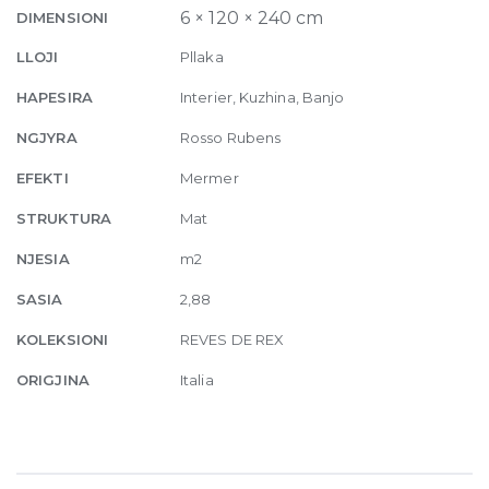
Matte
6 × 120 × 240 cm
DIMENSIONI
6mm
LLOJI
Pllaka
120
x
HAPESIRA
Interier, Kuzhina, Banjo
240
NGJYRA
Rosso Rubens
quantity
EFEKTI
Mermer
STRUKTURA
Mat
NJESIA
m2
SASIA
2,88
KOLEKSIONI
REVES DE REX
ORIGJINA
Italia