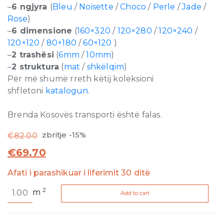
–
6 ngjyra
(
Bleu
/
Noisette
/
Choco
/
Perle
/
Jade
/
Rose
)
–
6 dimensione
(
160×320
/
120×280
/
120×240
/
120×120
/
80×180
/
60×120
)
–
2 trashësi
(
6mm
/
10mm
)
–
2 struktura
(
mat
/
shkëlqim
)
Për më shumë rreth këtij koleksioni
shfletoni
katalogun
.
Brenda Kosovës transporti është falas.
zbritje -15%
€
82.00
€
69.70
Afati i parashikuar i liferimit 30 ditë
Reves
2
m
Add to cart
de
Rex
Rose