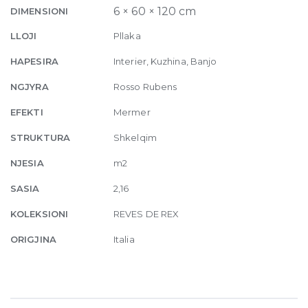
Glossy
6 × 60 × 120 cm
DIMENSIONI
6mm
LLOJI
Pllaka
60
x
HAPESIRA
Interier, Kuzhina, Banjo
120
NGJYRA
Rosso Rubens
quantity
EFEKTI
Mermer
STRUKTURA
Shkelqim
NJESIA
m2
SASIA
2,16
KOLEKSIONI
REVES DE REX
ORIGJINA
Italia