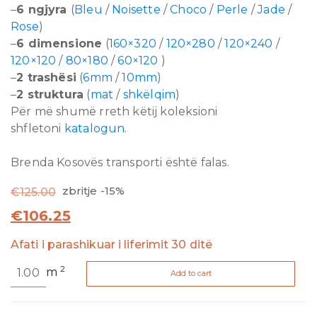
–
6 ngjyra
(
Bleu
/
Noisette
/
Choco
/
Perle
/
Jade
/
Rose
)
–
6 dimensione
(
160×320
/
120×280
/
120×240
/
120×120
/
80×180
/
60×120
)
–
2 trashësi
(
6mm
/
10mm
)
–
2 struktura
(
mat
/
shkëlqim
)
Për më shumë rreth këtij koleksioni
shfletoni
katalogun
.
Brenda Kosovës transporti është falas.
zbritje -15%
€
125.00
€
106.25
Afati i parashikuar i liferimit 30 ditë
Reves
2
m
Add to cart
de
Rex
Rose