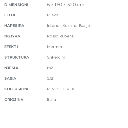
Glossy
6 × 160 × 320 cm
DIMENSIONI
6mm
LLOJI
Pllaka
160
x
HAPESIRA
Interier, Kuzhina, Banjo
320
NGJYRA
Rosso Rubens
quantity
EFEKTI
Mermer
STRUKTURA
Shkelqim
NJESIA
m2
SASIA
5,12
KOLEKSIONI
REVES DE REX
ORIGJINA
Italia