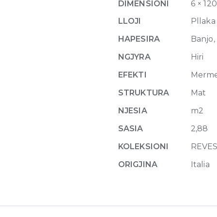
DIMENSIONI
6 × 12
6mm
120
LLOJI
Pllaka
x
HAPESIRA
Banjo, 
120
quantity
NGJYRA
Hiri
EFEKTI
Merm
STRUKTURA
Mat
NJESIA
m2
SASIA
2,88
KOLEKSIONI
REVES
ORIGJINA
Italia