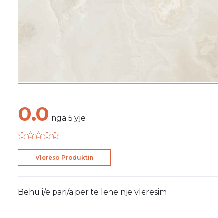
0.0
nga
5
yje
Vlerëso Produktin
Bëhu i/e pari/a për të lënë një vlerësim