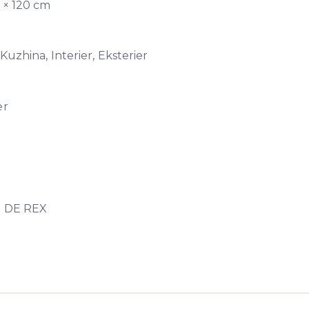
0 × 120 cm
Kuzhina, Interier, Eksterier
er
 DE REX