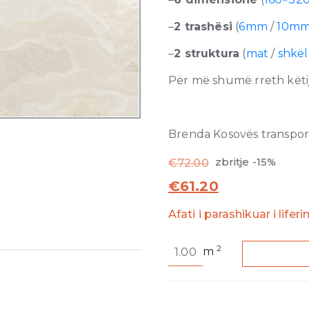
–
2 trashësi
(
6mm
/
10m
–
2 struktura
(
mat
/
shkë
Për më shumë rreth këtij
Brenda Kosovës transporti
zbritje -15%
€
72.00
€
61.20
Afati i parashikuar i lifer
Reves
2
m
de
Rex
Perle
Matte