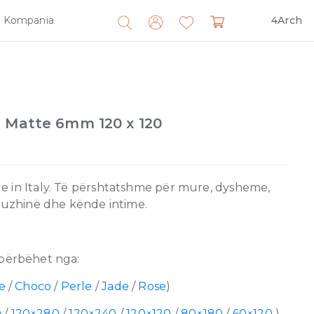
Kompania
4Arch
Search
for:
e Matte 6mm 120 x 120
e in Italy. Të përshtatshme për mure, dysheme,
 kuzhinë dhe kënde intime.
përbëhet nga:
e
/
Choco
/
Perle
/
Jade
/
Rose
)
0
/
120×280
/
120×240
/
120×120
/
80×180
/
60×120
)