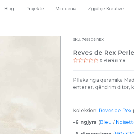
Blog
Projekte
Mirëqenia
Zgjidhje Kreative
SKU:
769906
REX
Reves de Rex Perl
0 vlerësime
Pllaka nga qeramika Mad
enterier, qëndrim ditor,
Koleksioni
Reves de Rex
–
6 ngjyra
(
Bleu
/
Noisett
–
6 dimensione
(
160×32