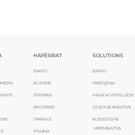
A
HAPËSIRAT
SOLUTIONS
BANJO
BANJO
MËRIA
KUZHINË
MIRËQENIA
EVENTE
ENTERIER
FASADA VENTILUESE
EKSTERIER
ZGJIDHJE KREATIVE
ONI
TARRACË
KUJDESI DHE
MIRËMBAJTJA
ËS
PISHINA