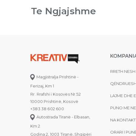
Te Ngjajshme
KOMPANI
RRETH NESH
Magjistralja Prishtinë -
QËNDRUESH
Ferizaj, Km 1
Rr. Rrafshi i Kosovës Nr.52
LAJME DHE 
10000 Prishtinë, Kosovë
PUNO ME NE
+383 38 602 600
Autostrada Tiranë - Elbasan,
NA KONTAKT
Km 2
ORARI I PUN
Godina 2, 1003 Tiranë, Shqipëri