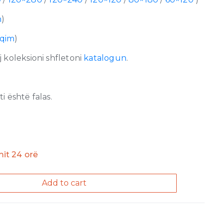
m
)
lqim
)
 koleksioni shfletoni
katalogun
.
 është falas.
imit 24 orë
Add to cart