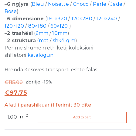
–
6 ngjyra
(
Bleu
/
Noisette
/
Choco
/
Perle
/
Jade
/
Rose
)
–
6 dimensione
(
160×320
/
120×280
/
120×240
/
120×120
/
80×180
/
60×120
)
–
2 trashësi
(
6mm
/
10mm
)
–
2 struktura
(
mat
/
shkëlqim
)
Për më shumë rreth këtij koleksioni
shfletoni
katalogun
.
Brenda Kosovës transporti është falas.
zbritje -15%
€
115.00
€
97.75
Afati i parashikuar i liferimit 30 ditë
Reves
2
m
Add to cart
de
Rex
Jade