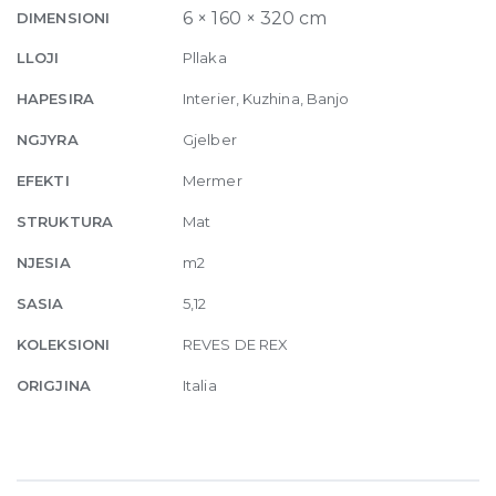
Matte
6 × 160 × 320 cm
DIMENSIONI
6mm
LLOJI
Pllaka
160
x
HAPESIRA
Interier, Kuzhina, Banjo
320
NGJYRA
Gjelber
quantity
EFEKTI
Mermer
STRUKTURA
Mat
NJESIA
m2
SASIA
5,12
KOLEKSIONI
REVES DE REX
ORIGJINA
Italia