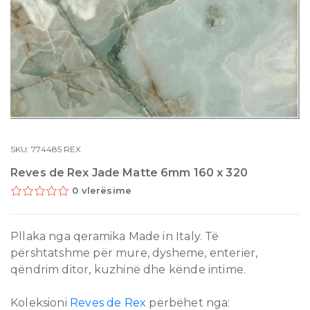
SKU:
774485
REX
Reves de Rex Jade Matte 6mm 160 x 320
0 vlerësime
Pllaka nga qeramika Made in Italy. Të
përshtatshme për mure, dysheme, enterier,
qëndrim ditor, kuzhinë dhe kënde intime.
Koleksioni
Reves de Rex
përbëhet nga: