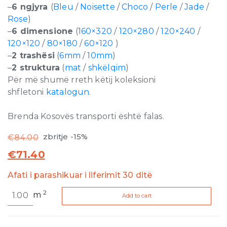
–
6 ngjyra
(
Bleu
/
Noisette
/
Choco
/
Perle
/
Jade
/
Rose
)
–
6 dimensione
(
160×320
/
120×280
/
120×240
/
120×120
/
80×180
/
60×120
)
–
2 trashësi
(
6mm
/
10mm
)
–
2 struktura
(
mat
/
shkëlqim
)
Për më shumë rreth këtij koleksioni
shfletoni
katalogun
.
Brenda Kosovës transporti është falas.
zbritje -15%
€
84.00
€
71.40
Afati i parashikuar i liferimit 30 ditë
Reves
2
m
Add to cart
de
Rex
Jade