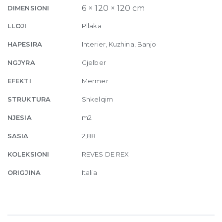
Glossy
6 × 120 × 120 cm
DIMENSIONI
6mm
LLOJI
Pllaka
120
x
HAPESIRA
Interier, Kuzhina, Banjo
120
NGJYRA
Gjelber
quantity
EFEKTI
Mermer
STRUKTURA
Shkelqim
NJESIA
m2
SASIA
2,88
KOLEKSIONI
REVES DE REX
ORIGJINA
Italia