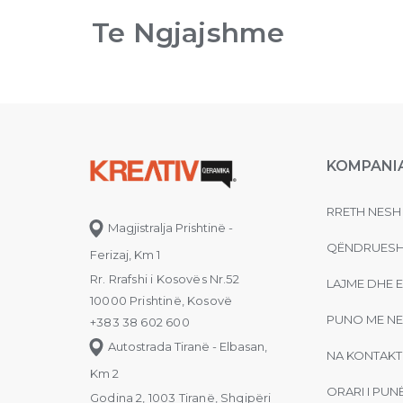
Te Ngjajshme
KOMPANI
RRETH NESH
Magjistralja Prishtinë -
QËNDRUESH
Ferizaj, Km 1
Rr. Rrafshi i Kosovës Nr.52
LAJME DHE 
10000 Prishtinë, Kosovë
PUNO ME NE
+383 38 602 600
Autostrada Tiranë - Elbasan,
NA KONTAKT
Km 2
ORARI I PUN
Godina 2, 1003 Tiranë, Shqipëri