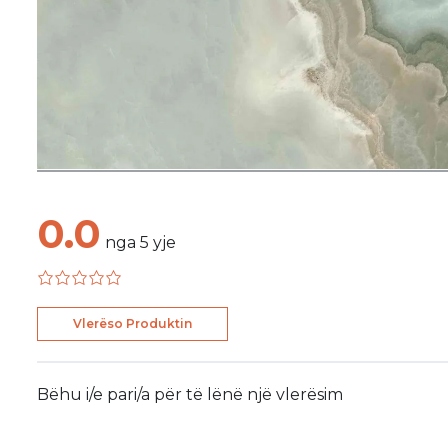
0.0
nga
5
yje
Vlerëso Produktin
Bëhu i/e pari/a për të lënë një vlerësim