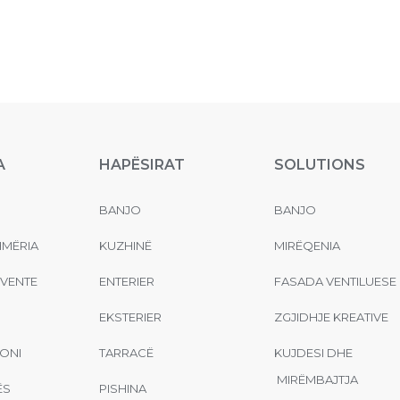
A
HAPËSIRAT
SOLUTIONS
BANJO
BANJO
MËRIA
KUZHINË
MIRËQENIA
EVENTE
ENTERIER
FASADA VENTILUESE
EKSTERIER
ZGJIDHJE KREATIVE
ONI
TARRACË
KUJDESI DHE
MIRËMBAJTJA
ËS
PISHINA