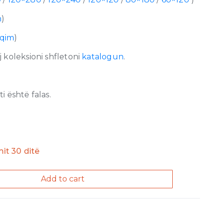
m
)
lqim
)
 koleksioni shfletoni
katalogun
.
 është falas.
imit 30 ditë
Add to cart