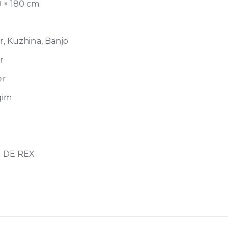
0 × 180 cm
er, Kuzhina, Banjo
r
er
qim
 DE REX