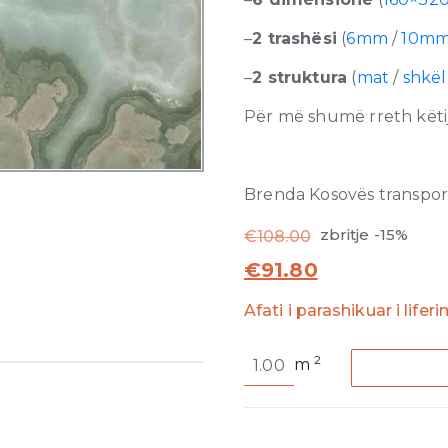
–
2 trashësi
(
6mm
/
10m
–
2 struktura
(
mat
/
shkë
Për më shumë rreth këtij
Brenda Kosovës transporti
zbritje -15%
€
108.00
€
91.80
Afati i parashikuar i lifer
Reves
2
m
de
Rex
Jade
Glossy