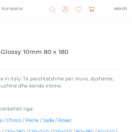
Kompania
4Arch
Search
for:
 Glossy 10mm 80 x 180
e in Italy. Të përshtatshme për mure, dysheme,
 kuzhinë dhe kënde intime.
përbëhet nga:
e
/
Choco
/
Perle
/
Jade
/
Rose
)
0
/
120×280
/
120×240
/
120×120
/
80×180
/
60×120
)