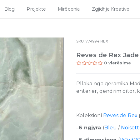
Blog
Projekte
Mirëqenia
Zgjidhje Kreative
SKU:
774994
REX
Reves de Rex Jade
0 vlerësime
Pllaka nga qeramika Mad
enterier, qëndrim ditor,
Koleksioni
Reves de Rex
–
6 ngjyra
(
Bleu
/
Noisett
–
6 dimensione
(
160×32