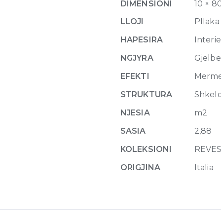
DIMENSIONI
10 × 8
10mm
80
LLOJI
Pllaka
x
HAPESIRA
Interi
180
quantity
NGJYRA
Gjelbe
EFEKTI
Merm
STRUKTURA
Shkel
NJESIA
m2
SASIA
2,88
KOLEKSIONI
REVES
ORIGJINA
Italia