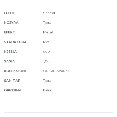
control
275
LLOJI
Sanitari
Matte
NGJYRA
Tjera
Cipria
quantity
EFEKTI
Metal
STRUKTURA
Mat
NJESIA
cop
SASIA
1,00
KOLEKSIONI
ORIGINI WARM
SANITARI
Tjera
ORIGJINA
Italia