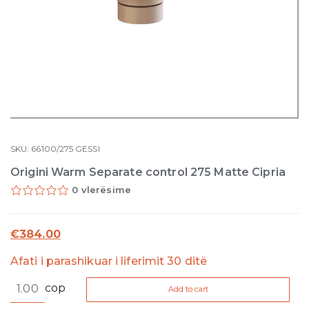
SKU:
66100/275
GESSI
Origini Warm Separate control 275 Matte Cipria
0 vlerësime
€
384.00
Afati i parashikuar i liferimit 30 ditë
Origini
cop
Add to cart
Warm
Separate