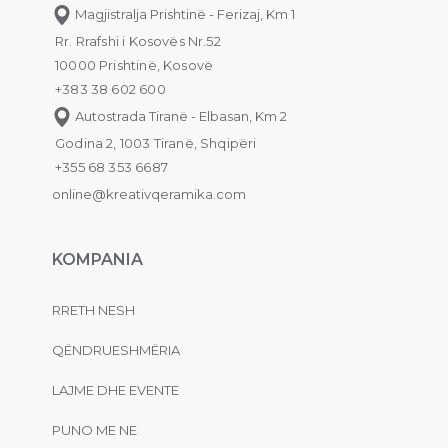
Magjistralja Prishtinë - Ferizaj, Km 1
Rr. Rrafshi i Kosovës Nr.52
10000 Prishtinë, Kosovë
+383 38 602 600
Autostrada Tiranë - Elbasan, Km 2
Godina 2, 1003 Tiranë, Shqipëri
+355 68 353 6687
online@kreativqeramika.com
KOMPANIA
RRETH NESH
QËNDRUESHMËRIA
LAJME DHE EVENTE
PUNO ME NE