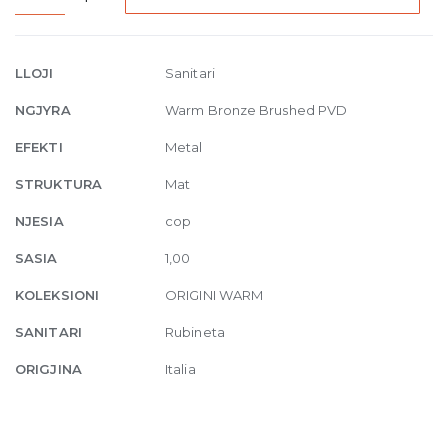
High
version
basin
LLOJI
Sanitari
mixer
NGJYRA
Warm Bronze Brushed PVD
with
waste
EFEKTI
Metal
726
STRUKTURA
Mat
Warm
Bronze
NJESIA
cop
Br
SASIA
1,00
PVD
quantity
KOLEKSIONI
ORIGINI WARM
SANITARI
Rubineta
ORIGJINA
Italia