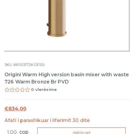
SKU:
66003/726
GESSI
Origini Warm High version basin mixer with waste
726 Warm Bronze Br PVD
0 vlerësime
€
834.00
Afati i parashikuar i liferimit 30 ditë
Origini
cop
Add to cart
Warm