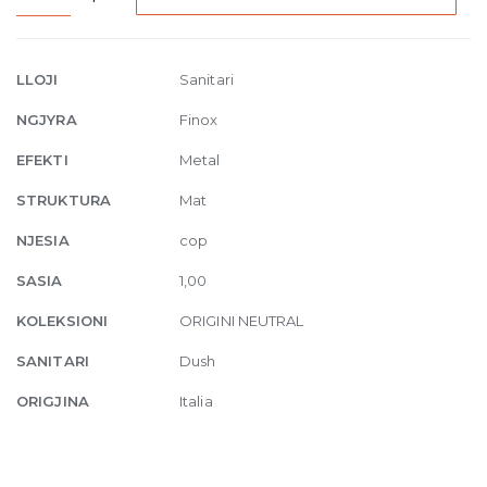
Wall-
mounted
thermostatic
LLOJI
Sanitari
mixer
NGJYRA
Finox
with
three
EFEKTI
Metal
separate
STRUKTURA
Mat
exits
149
NJESIA
cop
quantity
SASIA
1,00
KOLEKSIONI
ORIGINI NEUTRAL
SANITARI
Dush
ORIGJINA
Italia