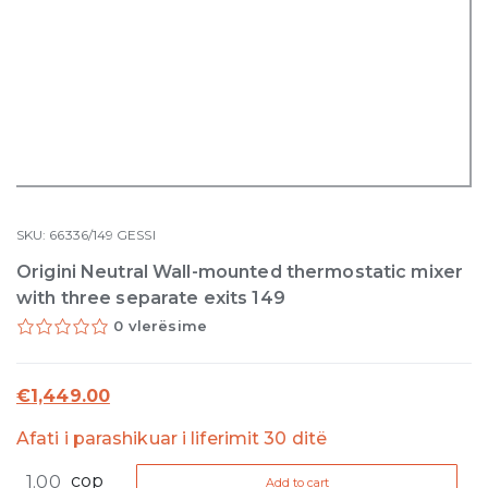
SKU:
66336/149
GESSI
Origini Neutral Wall-mounted thermostatic mixer
with three separate exits 149
0 vlerësime
€
1,449.00
Afati i parashikuar i liferimit 30 ditë
Origini
cop
Add to cart
Neutral