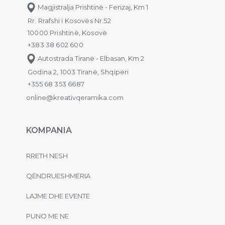
Magjistralja Prishtinë - Ferizaj, Km 1
Rr. Rrafshi i Kosovës Nr.52
10000 Prishtinë, Kosovë
+383 38 602 600
Autostrada Tiranë - Elbasan, Km 2
Godina 2, 1003 Tiranë, Shqipëri
+355 68 353 6687
online@kreativqeramika.com
KOMPANIA
RRETH NESH
QËNDRUESHMËRIA
LAJME DHE EVENTE
PUNO ME NE