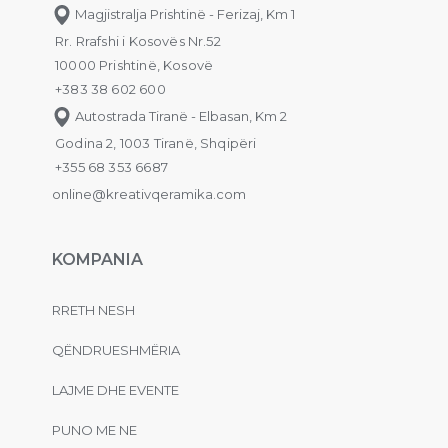
Magjistralja Prishtinë - Ferizaj, Km 1
Rr. Rrafshi i Kosovës Nr.52
10000 Prishtinë, Kosovë
+383 38 602 600
Autostrada Tiranë - Elbasan, Km 2
Godina 2, 1003 Tiranë, Shqipëri
+355 68 353 6687
online@kreativqeramika.com
KOMPANIA
RRETH NESH
QËNDRUESHMËRIA
LAJME DHE EVENTE
PUNO ME NE