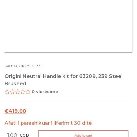
SKU:
66211/239
GESSI
Origini Neutral Handle kit for 63209, 239 Steel
Brushed
0 vlerësime
€
419.00
Afati i parashikuar i liferimit 30 ditë
Origini
cop
Add to cart
Neutral