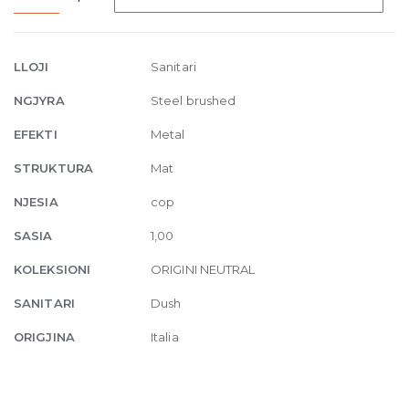
Handle
kit
for
LLOJI
Sanitari
63209,
NGJYRA
Steel brushed
239
Steel
EFEKTI
Metal
Brushed
STRUKTURA
Mat
quantity
NJESIA
cop
SASIA
1,00
KOLEKSIONI
ORIGINI NEUTRAL
SANITARI
Dush
ORIGJINA
Italia