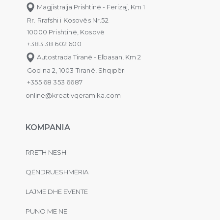
Magjistralja Prishtinë - Ferizaj, Km 1
Rr. Rrafshi i Kosovës Nr.52
10000 Prishtinë, Kosovë
+383 38 602 600
Autostrada Tiranë - Elbasan, Km 2
Godina 2, 1003 Tiranë, Shqipëri
+355 68 353 6687
online@kreativqeramika.com
KOMPANIA
RRETH NESH
QËNDRUESHMËRIA
LAJME DHE EVENTE
PUNO ME NE