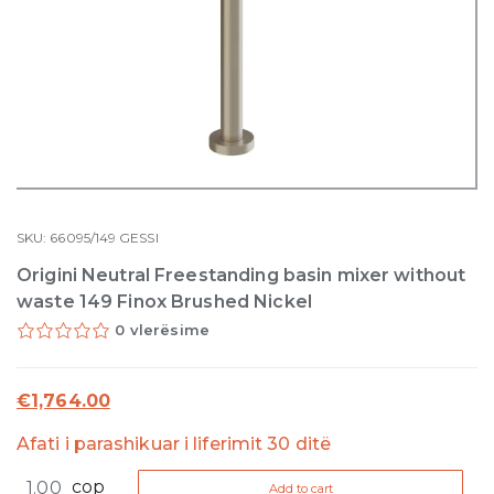
SKU:
66095/149
GESSI
Origini Neutral Freestanding basin mixer without
waste 149 Finox Brushed Nickel
0 vlerësime
€
1,764.00
Afati i parashikuar i liferimit 30 ditë
Origini
cop
Add to cart
Neutral