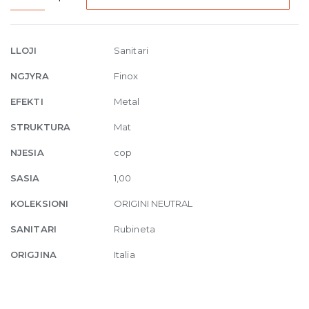
Freestanding
basin
mixer
LLOJI
Sanitari
without
NGJYRA
Finox
waste
149
EFEKTI
Metal
Finox
STRUKTURA
Mat
Brushed
Nickel
NJESIA
cop
quantity
SASIA
1,00
KOLEKSIONI
ORIGINI NEUTRAL
SANITARI
Rubineta
ORIGJINA
Italia