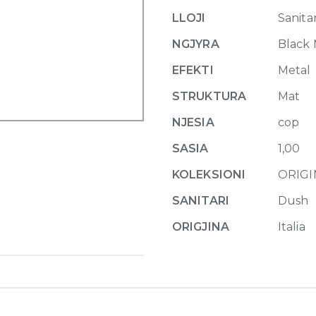
with
LLOJI
Sanitar
water
outlet
NGJYRA
Black
707
EFEKTI
Metal
Black
Metal
STRUKTURA
Mat
Br
NJESIA
cop
PVD
quantity
SASIA
1,00
KOLEKSIONI
ORIGI
SANITARI
Dush
ORIGJINA
Italia