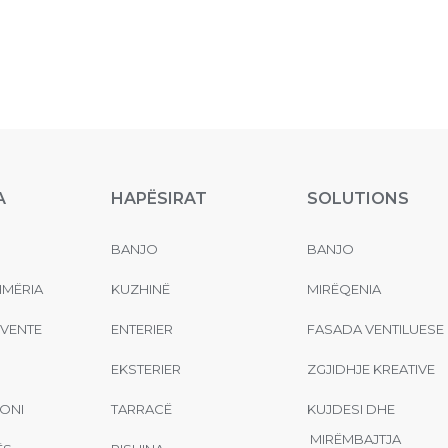
A
HAPËSIRAT
SOLUTIONS
BANJO
BANJO
MËRIA
KUZHINË
MIRËQENIA
EVENTE
ENTERIER
FASADA VENTILUESE
EKSTERIER
ZGJIDHJE KREATIVE
ONI
TARRACË
KUJDESI DHE
MIRËMBAJTJA