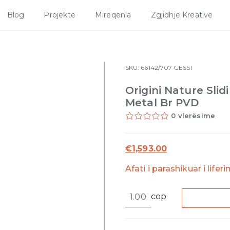
Blog
Projekte
Mirëqenia
Zgjidhje Kreative
SKU:
66142/707
GESSI
Origini Nature Slid
Metal Br PVD
0 vlerësime
€
1,593.00
Afati i parashikuar i lifer
Origini
cop
Nature
Sliding
rail