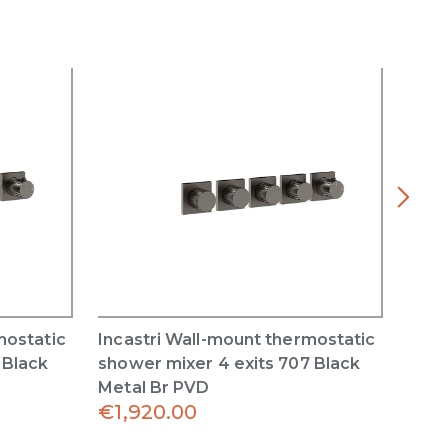
mostatic
Incastri Wall-mount thermostatic
Inca
 Black
shower mixer 4 exits 707 Black
show
Metal Br PVD
Meta
€
1,920.00
€
1,