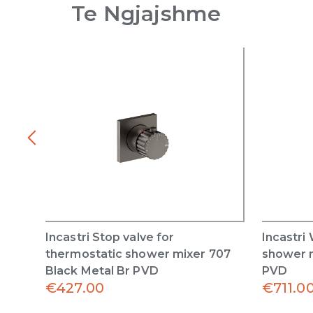
Te Ngjajshme
Incastri Stop valve for
Incastri
thermostatic shower mixer 707
shower m
Black Metal Br PVD
PVD
€
427.00
€
711.0