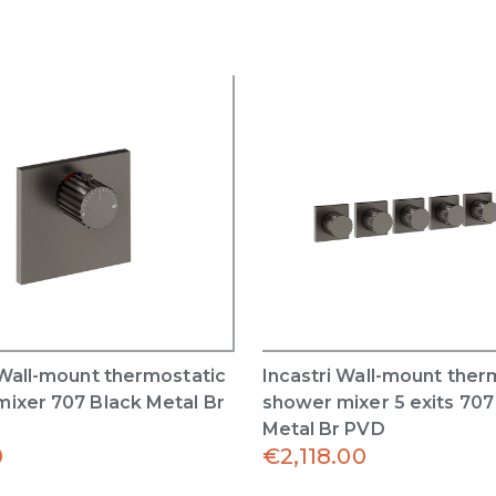
 Wall-mount thermostatic
Incastri Wall-mount ther
ixer 707 Black Metal Br
shower mixer 5 exits 707
Metal Br PVD
0
€
2,118.00