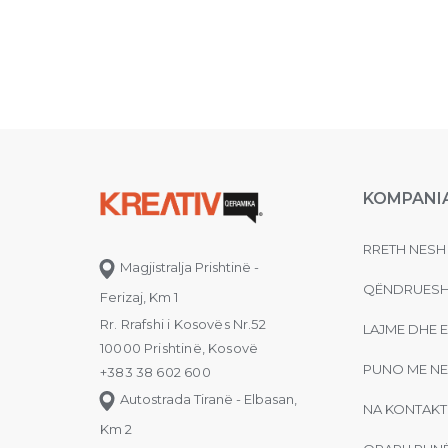
KOMPANI
RRETH NESH
Magjistralja Prishtinë -
QËNDRUESH
Ferizaj, Km 1
Rr. Rrafshi i Kosovës Nr.52
LAJME DHE 
10000 Prishtinë, Kosovë
PUNO ME NE
+383 38 602 600
Autostrada Tiranë - Elbasan,
NA KONTAKT
Km 2