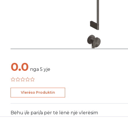
0.0
nga
5
yje
Vlerëso Produktin
Bëhu i/e pari/a për të lënë një vlerësim