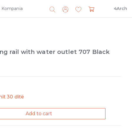
Kompania
4Arch
Search
for:
ing rail with water outlet 707 Black
imit 30 ditë
Add to cart