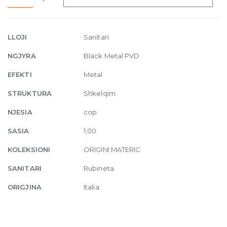
High
version
basin
LLOJI
Sanitari
mixer
NGJYRA
Black Metal PVD
without
waste
EFEKTI
Metal
706
STRUKTURA
Shkelqim
Black
Metal
NJESIA
cop
PVD
SASIA
1,00
quantity
KOLEKSIONI
ORIGINI MATERIC
SANITARI
Rubineta
ORIGJINA
Italia