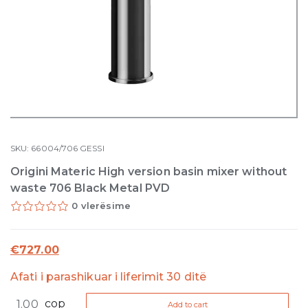
SKU:
66004/706
GESSI
Origini Materic High version basin mixer without
waste 706 Black Metal PVD
0 vlerësime
€
727.00
Afati i parashikuar i liferimit 30 ditë
Origini
cop
Add to cart
Materic