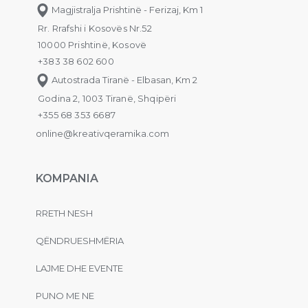
Magjistralja Prishtinë - Ferizaj, Km 1
Rr. Rrafshi i Kosovës Nr.52
10000 Prishtinë, Kosovë
+383 38 602 600
Autostrada Tiranë - Elbasan, Km 2
Godina 2, 1003 Tiranë, Shqipëri
+355 68 353 6687
online@kreativqeramika.com
KOMPANIA
RRETH NESH
QËNDRUESHMËRIA
LAJME DHE EVENTE
PUNO ME NE