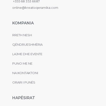
+355 68 353 6687
online@kreativqeramika.com
KOMPANIA
RRETH NESH
QËNDRUESHMËRIA
LAJME DHE EVENTE
PUNO ME NE
NA KONTAKTONI
ORARI I PUNËS
HAPËSIRAT