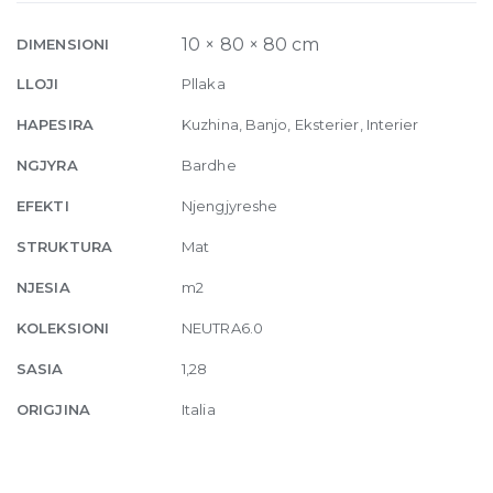
01
Matte
10 × 80 × 80 cm
DIMENSIONI
10mm
LLOJI
Pllaka
80
x
HAPESIRA
Kuzhina, Banjo, Eksterier, Interier
80
NGJYRA
Bardhe
quantity
EFEKTI
Njengjyreshe
STRUKTURA
Mat
NJESIA
m2
KOLEKSIONI
NEUTRA6.0
SASIA
1,28
ORIGJINA
Italia