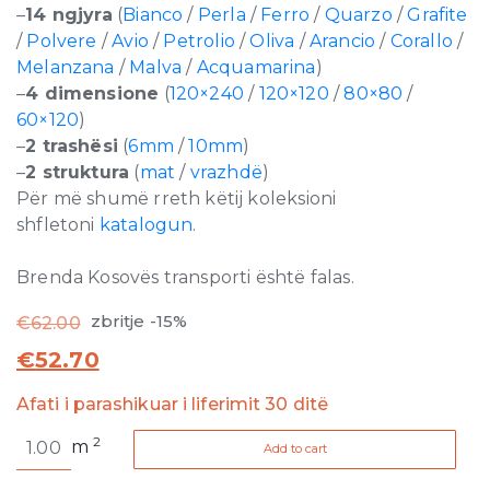
–
14 ngjyra
(
Bianco
/
Perla
/
Ferro
/
Quarzo
/
Grafite
/
Polvere
/
Avio
/
Petrolio
/
Oliva
/
Arancio
/
Corallo
/
Melanzana
/
Malva
/
Acquamarina
)
–
4 dimensione
(
120×240
/
120×120
/
80×80
/
60×120
)
–
2 trashësi
(
6mm
/
10mm
)
–
2 struktura
(
mat
/
vrazhdë
)
Për më shumë rreth këtij koleksioni
shfletoni
katalogun
.
Brenda Kosovës transporti është falas.
zbritje -15%
€
62.00
€
52.70
Afati i parashikuar i liferimit 30 ditë
Neutra
2
m
Add to cart
6.0
Bianco