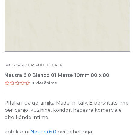
SKU:
734677
CASADOLCECASA
Neutra 6.0 Bianco 01 Matte 10mm 80 x 80
0 vlerësime
Pllaka nga qeramika Made in Italy. E përshtatshme
për banjo, kuzhinë, koridor, hapësira komerciale
dhe kënde intime.
Koleksioni
Neutra 6.0
përbëhet nga: